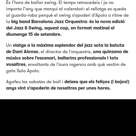
És l'hora de ballar swing. El temps retrocedeix i ja no
importa l'any que marqui al calendari: el rellotge es queda
al guarda-roba perquè el swing s’apoderi d’Apolo a ritme de
la
big band Barcelona Jazz Orquestra
:
és la nova edició
del Jazz & Swing, aquest cop, en format matinal el
diumenge 15 de setembre.
Un
viatge a la màxima esplendor del jazz sota la batuta
de Dani Alonso
, el director de l’orquestra,
una quinzena de
músics sobre l’escenari, ballarins professionals i tots
vosaltres
, envoltants de l’aura rogenca amb què vestim de
gala Sala Apolo.
Agafeu les sabates de ball i
deixeu que els feliços (i bojos!)
anys vint s'apoderin de nosaltres per unes hores.