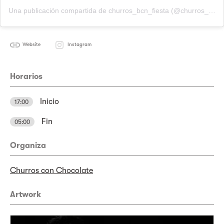
Una publicación compartida de churros_bcn_fiesta (@churros_bcn_fiesta)
Website
Instagram
Horarios
Inicio
17:00
Fin
05:00
Organiza
Churros con Chocolate
Artwork