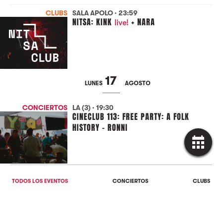
CLUBS
SALA APOLO · 23:59
NITSA: KINK
+ NARA
live!
17
LUNES
AGOSTO
CONCIERTOS
LA (3) · 19:30
CINECLUB 113: FREE PARTY: A FOLK
HISTORY - RONNI
18
MARTES
AGOSTO
TODOS LOS EVENTOS
CONCIERTOS
CLUBS
AGOSTO
2026
CLUBS
LA CINC · 21:30
RUMORE NIGHTS | MAITETXU
L
M
X
J
V
S
D