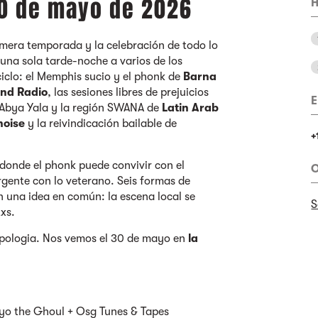
30 de mayo de 2026
H
rimera temporada y la celebración de todo lo
na sola tarde-noche a varios de los
iclo: el Memphis sucio y el phonk de
Barna
nd Radio
, las sesiones libres de prejuicios
E
e Abya Yala y la región SWANA de
Latin Arab
oise
y la reivindicación bailable de
+
a donde el phonk puede convivir con el
O
ergente con lo veterano. Seis formas de
on una idea en común: la escena local se
S
xs.
Apologia. Nos vemos el 30 de mayo en
la
Goyo the Ghoul + Osg Tunes & Tapes