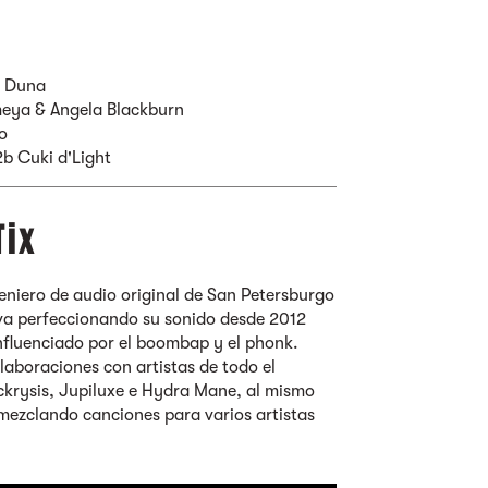
b Duna
eya & Angela Blackburn
o
2b Cuki d'Light
Tix
eniero de audio original de San Petersburgo
va perfeccionando su sonido desde 2012
luenciado por el boombap y el phonk.
aboraciones con artistas de todo el
ockrysis, Jupiluxe e Hydra Mane, al mismo
ezclando canciones para varios artistas