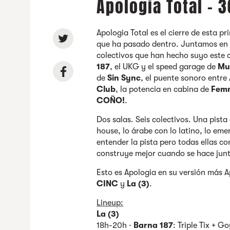
Apologia Total - 
Apologia Total es el cierre de esta p
que ha pasado dentro. Juntamos en u
colectivos que han hecho suyo este c
187
, el UKG y el speed garage de
Mu
de
Sin Sync
, el puente sonoro entr
Club
, la potencia en cabina de
Femn
COÑO!
.
Dos salas. Seis colectivos. Una pist
house, lo árabe con lo latino, lo em
entender la pista pero todas ellas c
construye mejor cuando se hace junt
Esto es Apologia en su versión más 
CINC
y
La (3)
.
Lineup:
La (3)
18h-20h ·
Barna 187
: Triple Tix + 