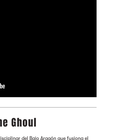
he Ghoul
isciplinar del Bajo Aragón que fusiona el