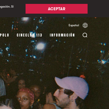
egación. Si
ACEPTAR
Español
Català
English
APOLO
CINECLUB 113
INFORMACIÓN