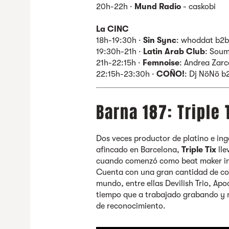
20h-22h ·
Mund Radio
- caskobi
La CINC
18h-19:30h ·
Sin Sync
: whoddat b2
19:30h-21h ·
Latin Arab Club
: Soum
21h-22:15h ·
Femnoise
: Andrea Zarc
22:15h-23:30h ·
COÑO!
: Dj NöNö b
Barna 187: Triple 
Dos veces productor de platino e ing
afincado en Barcelona,
Triple Tix
lle
cuando comenzó como beat maker inf
Cuenta con una gran cantidad de col
mundo, entre ellas Devilish Trio, Ap
tiempo que a trabajado grabando y m
de reconocimiento.