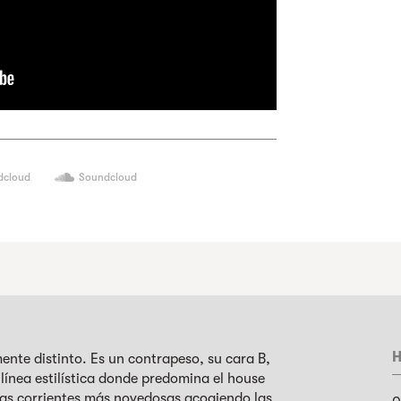
dcloud
Soundcloud
H
mente distinto. Es un contrapeso, su cara B,
 línea estilística donde predomina el house
 las corrientes más novedosas acogiendo las