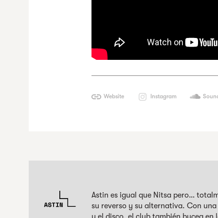
Website
Instagram
Soun
Astin es igual que Nitsa pero… total
su reverso y su alternativa. Con una
y el disco, el club también bucea en