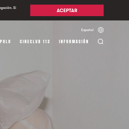
egación. Si
ACEPTAR
Español
Català
English
APOLO
CINECLUB 113
INFORMACIÓN