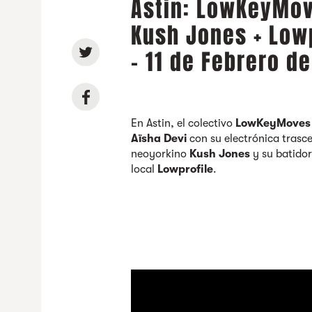
Astin: LowKeyMove
Kush Jones + Low
- 11 de Febrero d
En Astin, el colectivo
LowKeyMoves
Aïsha Devi
con su electrónica trasc
neoyorkino
Kush Jones
y su batidor
local
Lowprofile
.