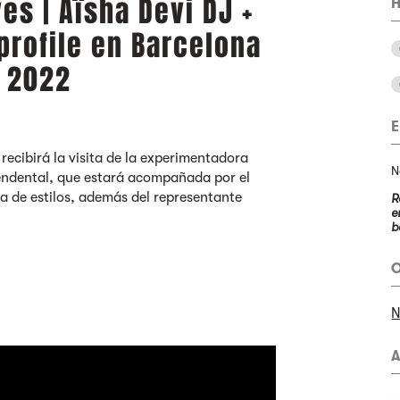
s | Aïsha Devi DJ +
H
profile en Barcelona
e 2022
recibirá la visita de la experimentadora
N
endental, que estará acompañada por el
a de estilos, además del representante
R
e
b
O
N
A