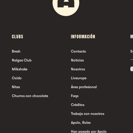
CLUBS
INFORMACIÓN
M
Bresh
Contacto
S
Nalgas Club
Noticias
Milkshake
Nosotros
Oxido
Liveurope
Nitsa
Área profesional
Churros con chocolate
Faqs
Créditos
Trabaja con nosotros
Apolo, Rules
Han pasado por Apolo