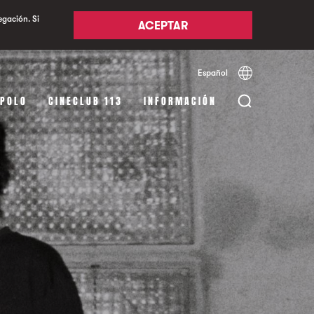
egación. Si
ACEPTAR
Español
Català
English
APOLO
CINECLUB 113
INFORMACIÓN