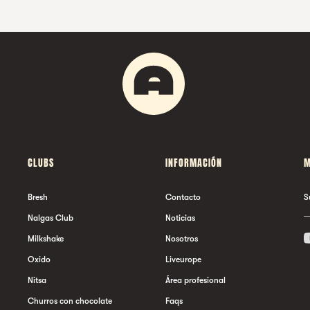
CLUBS
INFORMACIÓN
M
Bresh
Contacto
S
Nalgas Club
Noticias
Milkshake
Nosotros
Oxido
Liveurope
Nitsa
Área profesional
Churros con chocolate
Faqs