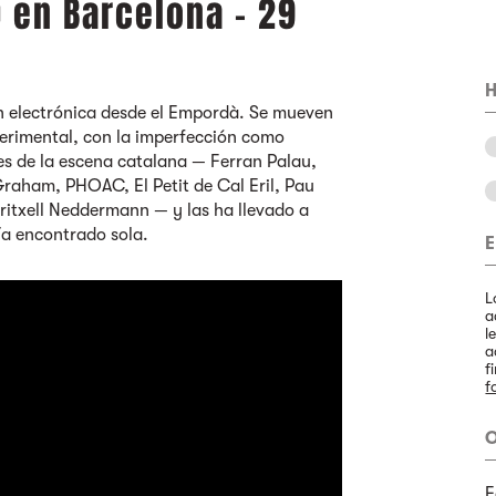
 en Barcelona - 29
H
 electrónica desde el Empordà. Se mueven
perimental, con la imperfección como
s de la escena catalana — Ferran Palau,
Graham, PHOAC, El Petit de Cal Eril, Pau
ritxell Neddermann — y las ha llevado a
ría encontrado sola.
E
L
a
l
a
f
f
O
F