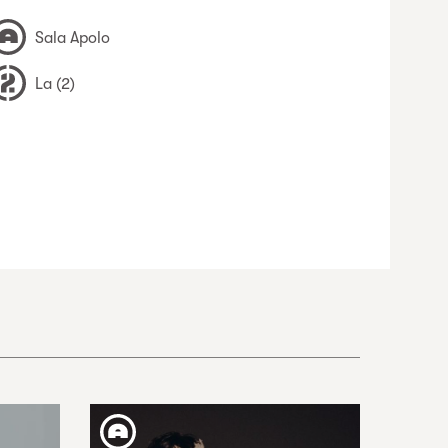
Sala Apolo
La (2)