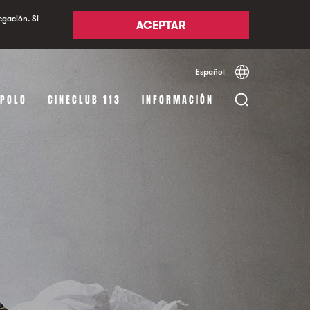
egación. Si
ACEPTAR
Español
Català
English
APOLO
CINECLUB 113
INFORMACIÓN