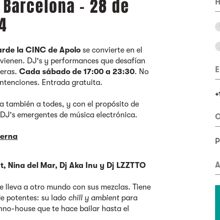
n Barcelona - 28 de
H
4
arde la CINC de Apolo
se convierte en el
o vienen. DJ's y performances que desafían
E
deras.
Cada sábado de 17:00 a 23:30
. No
intenciones. Entrada gratuita.
+
a también a todes, y con el propósito de
s DJ's emergentes de música electrónica.
O
berna
P
A
t, Nina del Mar, Dj Aka Inu y Dj LZZTTO
te lleva a otro mundo con sus mezclas. Tiene
de potentes: su lado
chill y ambient
para
hno-house que te hace bailar hasta el