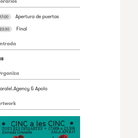
orarios
Apertura de puertas
17:00
Final
23:30
ntrada
18
rganiza
aralel.Agency & Apolo
rtwork