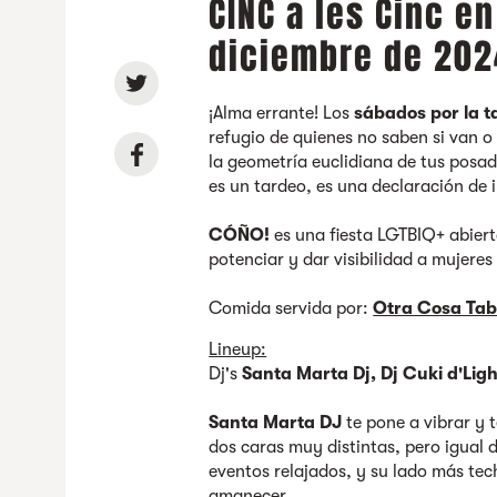
CINC a les Cinc e
diciembre de 202
¡Alma errante! Los
sábados por la t
refugio de quienes no saben si van 
la geometría euclidiana de tus posa
es un tardeo, es una declaración de 
CÓÑO!
es una fiesta LGTBIQ+ abiert
potenciar y dar visibilidad a mujere
Comida servida por:
Otra Cosa Ta
Lineup:
Dj's
Santa Marta Dj, Dj Cuki d'Ligh
Santa Marta DJ
te pone a vibrar y 
dos caras muy distintas, pero igual 
eventos relajados, y su lado más tec
amanecer.