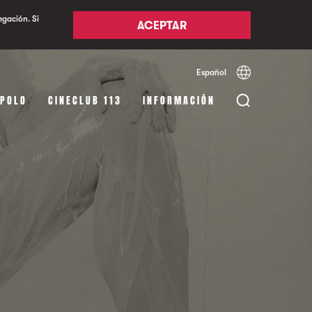
egación. Si
ACEPTAR
Español
Català
English
APOLO
CINECLUB 113
INFORMACIÓN