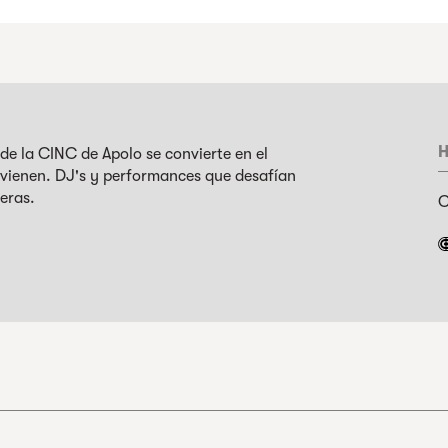
H
rde la CINC de Apolo se convierte en el
o vienen. DJ's y performances que desafían
eras.
C