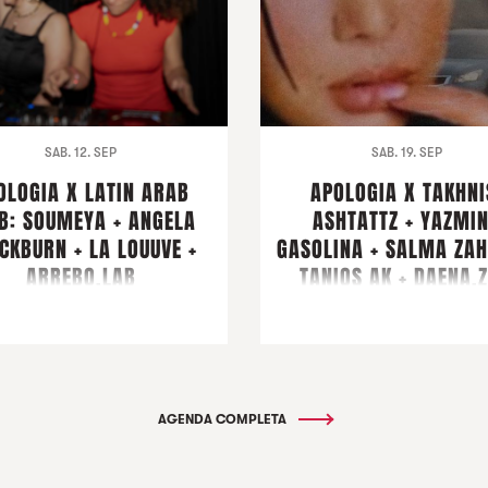
SAB. 12. SEP
SAB. 19. SEP
OLOGIA X LATIN ARAB
APOLOGIA X TAKHNI
B: SOUMEYA + ANGELA
ASHTATTZ + YAZMI
CKBURN + LA LOUUVE +
GASOLINA + SALMA ZAH
ARREBO.LAB
TANIOS AK + DAENA.
AGENDA COMPLETA