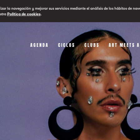
lizar la navegación y mejorar sus servicios mediante el análisis de los hábitos de nav
stra
Política de cookies
.
AGENDA
CICLOS
CLUBS
ART MEETS 