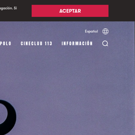
egación. Si
ACEPTAR
Español
Català
English
APOLO
CINECLUB 113
INFORMACIÓN