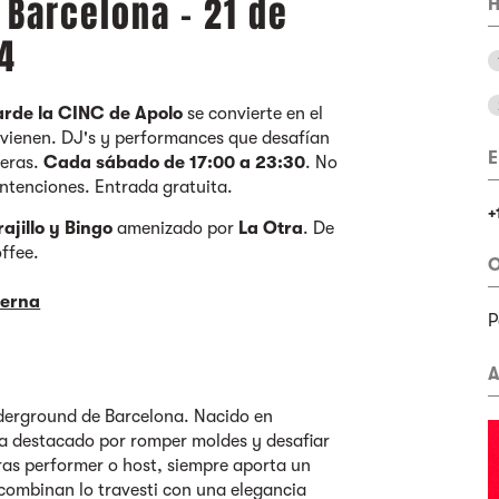
 Barcelona - 21 de
H
4
arde la CINC de Apolo
se convierte en el
o vienen. DJ's y performances que desafían
E
deras.
Cada sábado de 17:00 a 23:30
. No
intenciones. Entrada gratuita.
+
ajillo y Bingo
amenizado por
La Otra
. De
ffee.
O
berna
P
A
derground de Barcelona. Nacido en
a destacado por romper moldes y desafiar
tras performer o host, siempre aporta un
s combinan lo travesti con una elegancia