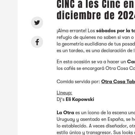
CINC a les Cinc en
diciembre de 202
¡Alma errante! Los
sábados por la t
refugio de quienes no saben si van 
la geometría euclidiana de tus posa
es un tardeo, es una declaración de 
En esta ocasión se va a hacer un
Car
los cafés se encargará Otra Cosa Co
Comida servida por:
Otra Cosa Ta
Lineup:
Dj's
Eli Kapowski
La Otra
es un ícono de la escena un
Uruguay y asentado en España, se h
lo establecido. A veces diseñador, o
estilo único y transgresor. Sus look