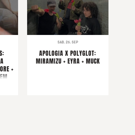
SAB. 26. SEP
S:
APOLOGIA X POLYGLOT:
NA
MIRAMIZU + EYRA + MUCK
ORE +
ZEM