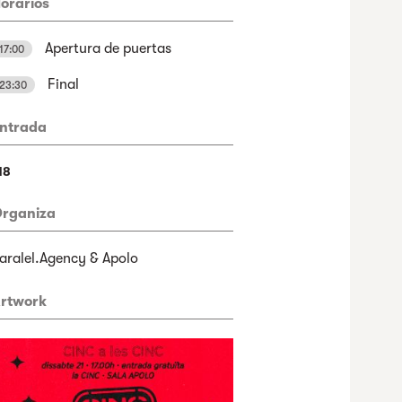
orarios
Apertura de puertas
17:00
Final
23:30
ntrada
18
rganiza
aralel.Agency & Apolo
rtwork