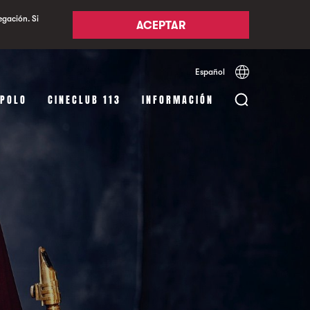
egación. Si
ACEPTAR
Español
Català
English
APOLO
CINECLUB 113
INFORMACIÓN