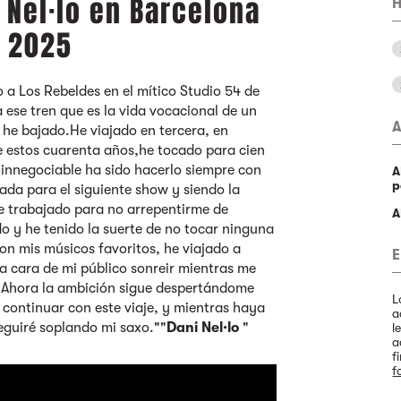
 Nel·lo en Barcelona
H
e 2025
 a Los Rebeldes en el mítico Studio 54 de
ese tren que es la vida vocacional de un
A
 he bajado.He viajado en tercera, en
de estos cuarenta años,he tocado para cien
 innegociable ha sido hacerlo siempre con
A
p
ada para el siguiente show y siendo la
e trabajado para no arrepentirme de
A
o y he tenido la suerte de no tocar ninguna
on mis músicos favoritos, he viajado a
E
a cara de mi público sonreir mientras me
?Ahora la ambición sigue despertándome
L
 continuar con este viaje, y mientras haya
a
eguiré soplando mi saxo.""
Dani Nel·lo
"
l
a
f
f