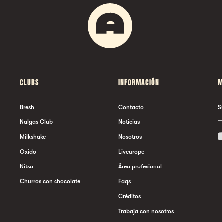
CLUBS
INFORMACIÓN
M
Bresh
Contacto
S
Nalgas Club
Noticias
Milkshake
Nosotros
Oxido
Liveurope
Nitsa
Área profesional
Churros con chocolate
Faqs
Créditos
Trabaja con nosotros