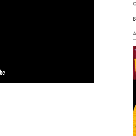
O
B
A