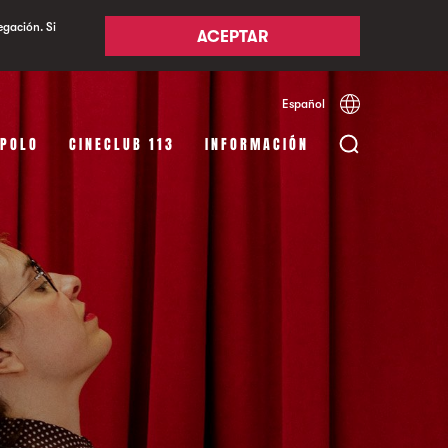
egación. Si
ACEPTAR
Español
Català
English
APOLO
CINECLUB 113
INFORMACIÓN