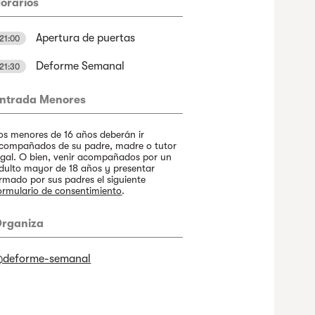
orarios
Apertura de puertas
21:00
Deforme Semanal
21:30
ntrada Menores
os menores de 16 años deberán ir
compañados de su padre, madre o tutor
egal. O bien, venir acompañados por un
dulto mayor de 18 años y presentar
irmado por sus padres el siguiente
ormulario de consentimiento
.
rganiza
deforme-semanal