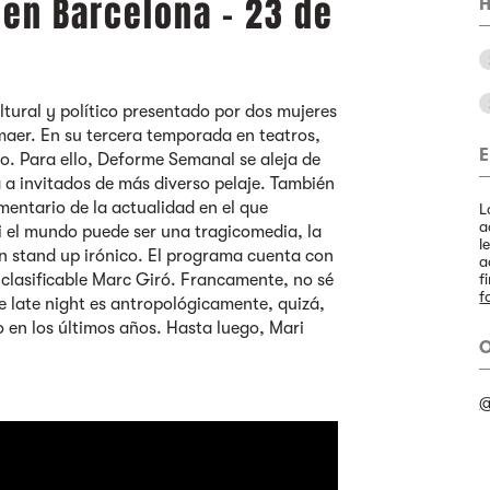
en Barcelona - 23 de
H
tural y político presentado por dos mujeres
tmaer. En su tercera temporada en teatros,
E
do. Para ello, Deforme Semanal se aleja de
 a invitados de más diverso pelaje. También
entario de la actualidad en el que
L
a
el mundo puede ser una tragicomedia, la
l
un stand up irónico. El programa cuenta con
a
 inclasificable Marc Giró. Francamente, no sé
f
f
e late night es antropológicamente, quizá,
 en los últimos años. Hasta luego, Mari
O
@