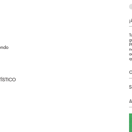
¡
T
g
P
endo
n
a
q
O
TÍSTICO
S
A