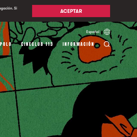
egación. Si
ACEPTAR
Español
Català
English
APOLO
CINECLUB 113
INFORMACIÓN