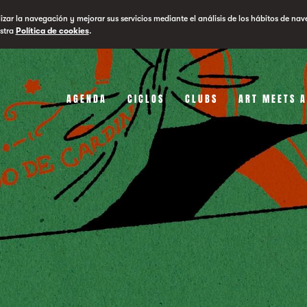
lizar la navegación y mejorar sus servicios mediante el análisis de los hábitos de nav
stra
Política de cookies
.
AGENDA
CICLOS
CLUBS
ART MEETS 