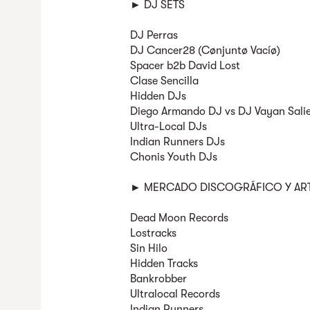
► DJ SETS
DJ Perras
DJ Cancer28 (Cønjuntø Vacíø)
Spacer b2b David Lost
Clase Sencilla
Hidden DJs
Diego Armando DJ vs DJ Vayan Sali
Ultra-Local DJs
Indian Runners DJs
Chonis Youth DJs
► MERCADO DISCOGRÁFICO Y AR
Dead Moon Records
Lostracks
Sin Hilo
Hidden Tracks
Bankrobber
Ultralocal Records
Indian Runners