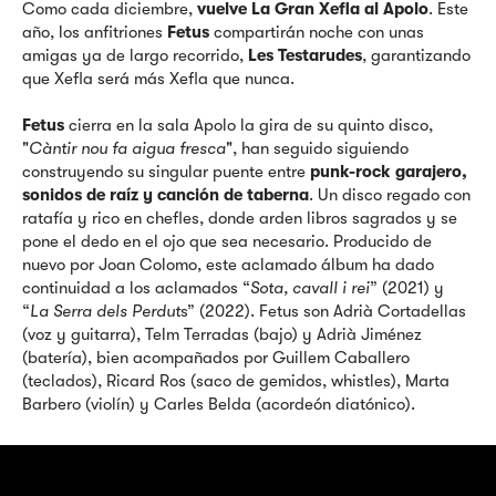
Como cada diciembre,
vuelve La Gran Xefla al Apolo
. Este
año, los anfitriones
Fetus
compartirán noche con unas
amigas ya de largo recorrido,
Les Testarudes
, garantizando
que Xefla será más Xefla que nunca.
Fetus
cierra en la sala Apolo la gira de su quinto disco,
"
Càntir nou fa aigua fresca
", han seguido siguiendo
construyendo su singular puente entre
punk-rock garajero,
sonidos de raíz y canción de taberna
. Un disco regado con
ratafía y rico en chefles, donde arden libros sagrados y se
pone el dedo en el ojo que sea necesario. Producido de
nuevo por Joan Colomo, este aclamado álbum ha dado
continuidad a los aclamados “
Sota, cavall i rei
” (2021) y
“
La Serra dels Perdut
s” (2022). Fetus son Adrià Cortadellas
(voz y guitarra), Telm Terradas (bajo) y Adrià Jiménez
(batería), bien acompañados por Guillem Caballero
(teclados), Ricard Ros (saco de gemidos, whistles), Marta
Barbero (violín) y Carles Belda (acordeón diatónico).