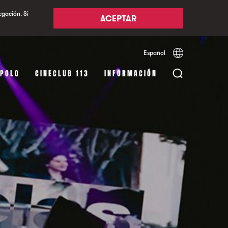
egación. Si
ACEPTAR
Español
Català
English
APOLO
CINECLUB 113
INFORMACIÓN