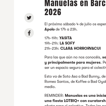
Manuelas en Barce
2026
El próximo sábado 4 de julio
os espe
Apolo
de 17h a 23h.
17h-19h:
YASITA
19h-21h:
LA SOFY
21h-23h:
CLARA HORRORVACUI
Para las que aún no nos conocéis,
s
y principalmente para mujeres
. P
ser un espacio seguro para el colect
Esto va de Soto Asa a Bad Bunny, de
Romeo Santos, de Koffee a Bad Gyal 
medio.
REMINDER:
Manuelas es una inicia
una fiesta LGTBIQ+ con curatorsh