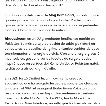
ancestrales africanas, construyendo la comunidad afro-
diaspórica de Barcelona desde 2017.
Con bocados deliciosos de
Mog Barcelona
, un restaurante
goanés pan-asiático fundado por la chef Rachel, que da un
giro especial a los sabores de su herencia con ingredientes
locales. Comida incluida con la entrada.
Ahadadream
es un DJ y productor londinense nacido en
Pakistán. Su música teje percusión de tabla pakistaní en
estructuras de bassline del grime británico sonidos de casa
transformados en energía de club. Con una energía y pasión
incansables, gestiona varias facetas de su yo creativo,
inspirándose en sonidos del Reino Unido, su Pakistán natal,
la diáspora africana y más allá.
En 2021, lanzó
Dialled In
, un movimiento creativo
sudasiático que ha acogido festivales, conciertos clásicos,
un late en el V&A, el inaugural Boiler Room Pakistan y una
residencia de artistas en Nepal. Recientemente también
lanzaron
Dialled In Records
. En 2017, fundó
More Time
Records
con Sam Interface, un sello que ha liberado artistas