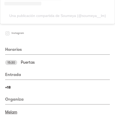
Una publicación compartida de Soumeya (@soumeya__lm)
Instagram
Horarios
Puertas
15:30
Entrada
+18
Organiza
Melam