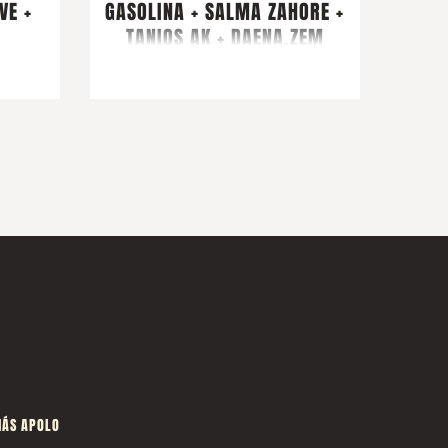
VE +
GASOLINA + SALMA ZAHORE +
TANIOS AK + DAENA.ZEM
ÁS APOLO