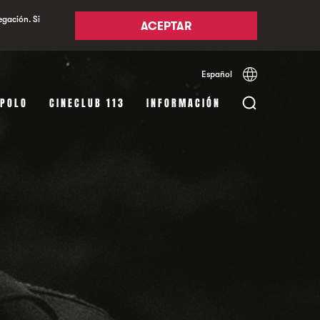
egación. Si
ACEPTAR
Español
Català
English
APOLO
CINECLUB 113
INFORMACIÓN