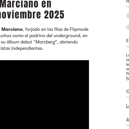
 Marciano en
H
 noviembre 2025
 Marciano
, forjado en las filas de Flipmode
chos como el padrino del underground, en
E
 su álbum debut “
Marcberg
”, abriendo
istas independientes.
L
a
l
a
f
f
O
L
A