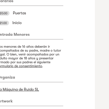
orarios
Puertas
20:00
Inicio
21:00
ntrada Menores
os menores de 16 años deberán ir
compañados de su padre, madre o tutor
egal. O bien, venir acompañados por un
dulto mayor de 18 años y presentar
irmado por sus padres el siguiente
ormulario de consentimiento
.
rganiza
a Máquina de Ruido SL
rtwork