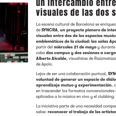
un intercambio entre
visuales de las dos 
La escena cultural de Barcelona se enrique
de
SYNCRA
,
un proyecto pionero de inte
visuales entre dos de los espacios musi
emblemáticos de la ciudad: las salas A
partir del
miércoles 21 de mayo
y durante 
cabo
dos campus y dos sesiones a cargo
Alberto Alcalde
, visualistas de Razzmataz
de Apolo.
Lejos de ser una colaboración puntual,
SYN
voluntad de generar un espacio de diálo
aprendizaje mutuo y experimentación
, 
en trascender los formatos convencionales d
aplicados a la música en vivo y el clubbing
La iniciativa parte de una necesidad compar
salas:
reconocer el trabajo de los artista