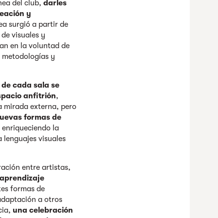
ea del club,
darles
reación y
ea surgió a partir de
de visuales y
an en la voluntad de
r metodologías y
s de cada sala se
spacio anfitrión
,
a mirada externa, pero
uevas formas de
, enriqueciendo la
a lenguajes visuales
ación entre artistas,
 aprendizaje
tes formas de
adaptación a otros
cia,
una celebración