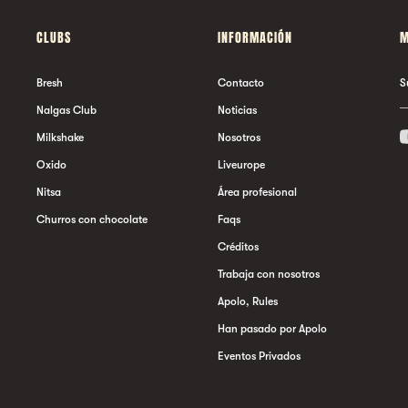
CLUBS
INFORMACIÓN
M
Bresh
Contacto
S
Nalgas Club
Noticias
Milkshake
Nosotros
Oxido
Liveurope
Nitsa
Área profesional
Churros con chocolate
Faqs
Créditos
Trabaja con nosotros
Apolo, Rules
Han pasado por Apolo
Eventos Privados