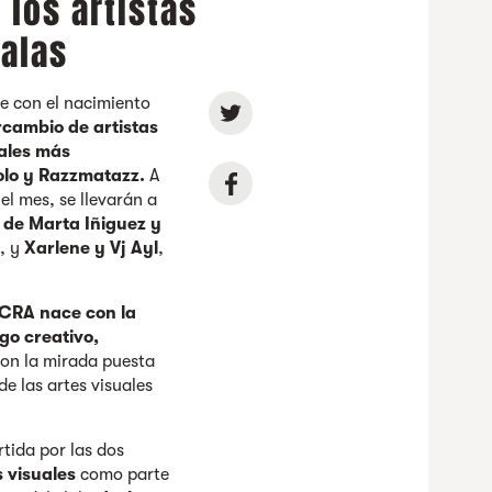
 los artistas
salas
ce con el nacimiento
rcambio de artistas
cales más
polo y Razzmatazz.
A
el mes, se llevarán a
 de Marta Iñiguez y
z, y
Xarlene y Vj Ayl
,
CRA nace con la
go creativo,
con la mirada puesta
e las artes visuales
.
tida por las dos
s visuales
como parte