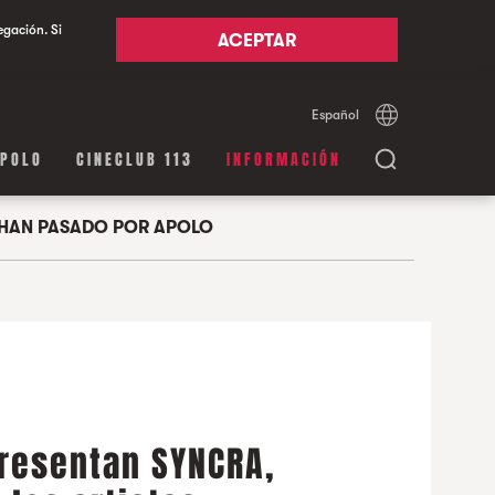
egación. Si
ACEPTAR
Español
Català
English
APOLO
CINECLUB 113
INFORMACIÓN
HAN PASADO POR APOLO
presentan SYNCRA,