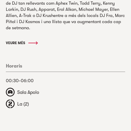
de DJ tan rellevants com Aphex Twin, Todd Terry, Kenny
Larkin, DJ Rush, Apparat, Erol Alkan, Michael Mayer, Ellen
Allien, A-Trak o DJ Krushentre a més dels locals DJ Fra, Marc
Piñol i DJ Kosmos i una llista que va augmentant cada cap
de setmana.
VEURE MÉS
Horaris
00:30-06:00
Sala Apolo
La (2)