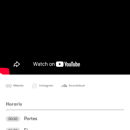
Website
Instagram
Soundcloud
Horaris
Portes
00:30