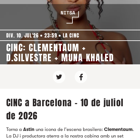
DIV. 10. JUL'26
23:59
LA CINC
CINC: CLEMENTAUM +
D.SILVESTRE + MUNA KHALED
CINC a Barcelona - 10 de juliol
de 2026
Torna a
Astin
una icona de l'escena brasilera:
Clementaum
.
La DJ i productora aterra a la nostra cabina amb un set