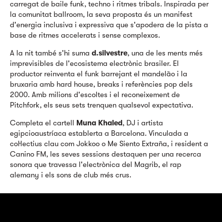
carregat de baile funk, techno i ritmes tribals. Inspirada per
la comunitat ballroom, la seva proposta és un manifest
d'energia inclusiva i expressiva que s'apodera de la pista a
base de ritmes accelerats i sense complexos.
A la nit també s'hi suma
d.silvestre
, una de les ments més
imprevisibles de l'ecosistema electrònic brasiler. El
productor reinventa el funk barrejant el mandelão i la
bruxaria amb hard house, breaks i referències pop dels
2000. Amb milions d'escoltes i el reconeixement de
Pitchfork, els seus sets trenquen qualsevol expectativa.
Completa el cartell
Muna Khaled
, DJ i artista
egipcioaustríaca establerta a Barcelona. Vinculada a
col·lectius clau com Jokkoo o Me Siento Extraña, i resident a
Canino FM, les seves sessions destaquen per una recerca
sonora que travessa l'electrònica del Magrib, el rap
alemany i els sons de club més crus.