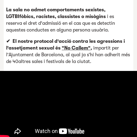
La sala no admet comportaments sexistes,
LGTBIfòbics, racistes, classistes o misògins
i es
reserva el dret d'admissió en el cas que es detectin
aquestes conductes en alguna persona usuària.
✔
El nostre protocol d'acció contra les agressions i
l'assetjament sexual és
"No Callem"
,
impartit per
l'Ajuntament de Barcelona, al qual ja s’hi han adherit més
de 40altres sales i festivals de la ciutat.