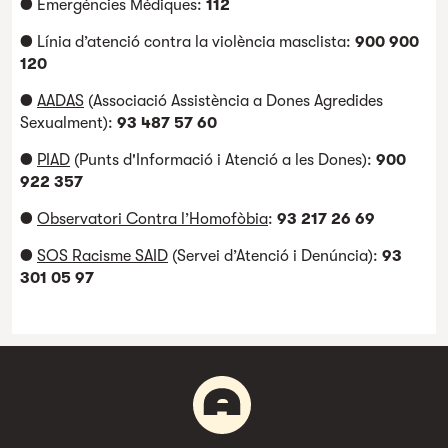
● Emergències Mèdiques:
112
● Línia d’atenció contra la violència masclista:
900 900
120
●
AADAS
(Associació Assistència a Dones Agredides
Sexualment):
93 487 57 60
●
PIAD
(Punts d'Informació i Atenció a les Dones):
900
922 357
●
Observatori Contra l’Homofòbia
:
93 217 26 69
●
SOS Racisme SAID
(Servei d’Atenció i Denúncia):
93
301 05 97