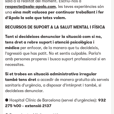
sala a la realitat del moment. Escriu-nos a
respecte@sala-apolo.com
, les teves experiències són
una
eina molt valuosa per continuar treballant i fer
d'Apolo la sala que totxs volem.
RECURSOS DE SUPORT A LA SALUT MENTAL I FÍSICA
Tant si decideixes denunciar la situació com si no,
tens dret a rebre suport i atenció psicològica i
mèdica
per enfocar, de la manera que tu decideixis,
l’agressió que has patit. No et sentis culpable. Parla’n
amb persones properes i busca suport professional si en
necessites.
Si et trobes en situació administrativa irregular
també tens dret
a accedir de manera gratuïta als serveis
sanitaris d’urgència, a disposar d’intèrpret i també, si
decideixes denunciar.
● Hospital Clínic de Barcelona (servei d’urgències):
932
275 400 - extensió 2137