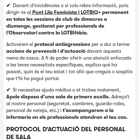
✔
Davant d'inicidències o si vols rebre informació,
pots
dirigir-te al
Punt Lila Feminista i LGTBIQ
+ permanent
en totes les sessions de club de dimecres a
diumenge, gestionat per professionals de
l’Observatori contra la LGTBIfòbia.
Activarem el
protocol antiagressions
per a dur a terme
accions de prevenció i d'actuació
davant aquesta
mena de casos. A fi de poder oferir una atenció enfocada
a les teves necessitats específiques, explica què ha
passat, quin és el teu estat i tot allò que creguis o sospitis
que t'hi ha pogut portar.
✔
Si necessites ajuda mèdica o et trobes malament,
Apolo disposa d’una sala de primers auxilis.
Adreça’t
al nostre personal (seguretat, cambrers, guarda-roba,
personal de neteja, etc.) i
t’acompanyarem a la
infermeria on els professionals atendran el teu cas.
PROTOCOL D’ACTUACIÓ DEL PERSONAL
DE SALA