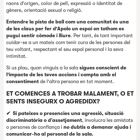
raons d'origen, color de pell, expressió o identitat de
gènere, orientació sexual o religió.
Entendre la pista de ball com una comunitat és una
de les claus per fer d'Apolo un espai on tothom es
pugui sentir còmode i lliure
. Per tant, és tant important
cuidar-se a un mateix com tenir cura de les persones del
teu voltant, respectant el seu espai personal i la seva
intimitat.
Si us plau, quan vinguis a la sala
sigues conscient de
l'impacte de les teves accions i compta amb el
consentiment
de l'altra persona en tot moment.
ET COMENCES A TROBAR MALAMENT, O ET
SENTS INSEGURX O AGREDIDX?
✔
Si pateixes o presencies una agressió, situació
discriminatòria o d’assetjament
, involucra les amistats
o persones de confiança i
no dubtis a demanar ajuda i
comunicar-ho al personal de la sala.