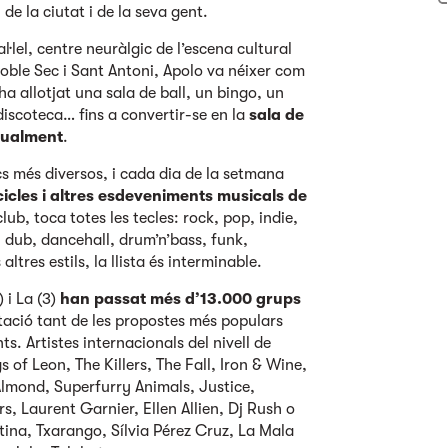
e la ciutat i de la seva gent.
l·lel, centre neuràlgic de l’escena cultural
 Poble Sec i Sant Antoni, Apolo va néixer com
ha allotjat una sala de ball, un bingo, un
discoteca… fins a convertir-se en la
sala de
ctualment
.
ics més diversos, i cada dia de la setmana
cicles i altres esdeveniments musicals de
lub, toca totes les tecles: rock, pop, indie,
, dub, dancehall, drum’n’bass, funk,
ltres estils, la llista és interminable.
) i La (3)
han passat més d’13.000 grups
ació tant de les propostes més populars
. Artistes internacionals del nivell de
s of Leon, The Killers, The Fall, Iron & Wine,
lmond, Superfurry Animals, Justice,
s, Laurent Garnier, Ellen Allien, Dj Rush o
ina, Txarango, Sílvia Pérez Cruz, La Mala