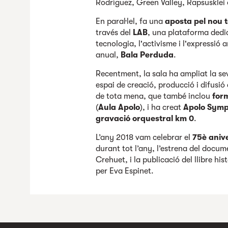
Rodríguez, Green Valley, Rapsusklei
En paral·lel, fa una
aposta pel nou t
través del
LAB
, una plataforma dedic
tecnologia, l'activisme i l'expressió 
anual,
Bala Perduda
.
Recentment, la sala ha ampliat la se
espai de creació, producció i difusió
de tota mena, que també inclou
for
(
Aula Apolo
), i ha creat
Apolo Symp
gravació orquestral km 0
.
L’any 2018 vam celebrar el
75è aniv
durant tot l’any, l’estrena del docu
Crehuet, i la publicació del llibre his
per Eva Espinet.