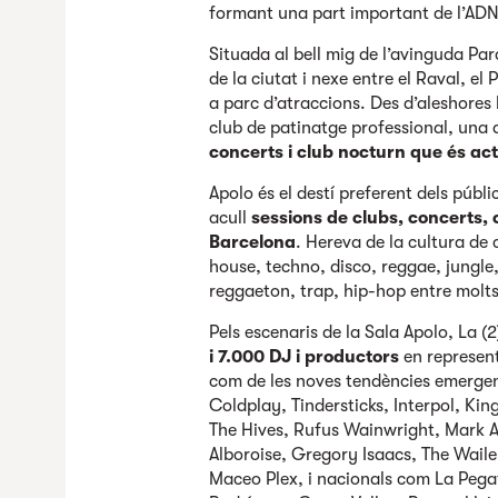
formant una part important de l’ADN d
Situada al bell mig de l’avinguda Para
de la ciutat i nexe entre el Raval, el
a parc d’atraccions. Des d’aleshores 
club de patinatge professional, una 
concerts i club nocturn que és a
Apolo és el destí preferent dels públ
acull
sessions de
clubs, concerts, 
Barcelona
. Hereva de la cultura de c
house, techno, disco, reggae, jungle
reggaeton, trap, hip-hop entre molts a
Pels escenaris de la Sala Apolo, La (2
i 7.000 DJ i productors
en represent
com de les noves tendències emergents
Coldplay, Tindersticks, Interpol, King
The Hives, Rufus Wainwright, Mark A
Alboroise, Gregory Isaacs, The Wailer
Maceo Plex, i nacionals com La Pegat