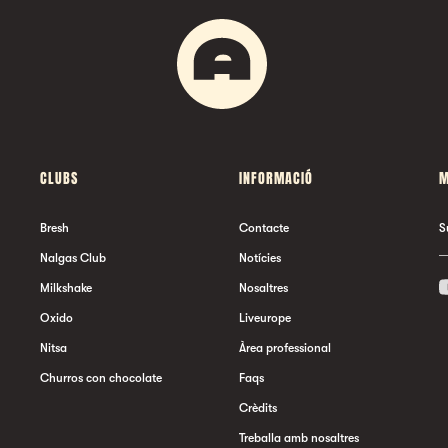
CLUBS
INFORMACIÓ
M
Bresh
Contacte
S
Nalgas Club
Notícies
Milkshake
Nosaltres
Oxido
Liveurope
Nitsa
Àrea professional
Churros con chocolate
Faqs
Crèdits
Treballa amb nosaltres