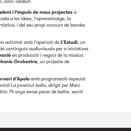
 o John Talabot.
alent i l'impuls de nous projectes
a
ada a les idees, l'aprenentatge, la
artística, i del seu propi concurs de bandes
va activitat amb l'aparició de
L’Estudi
, un
 de continguts audiovisuals per a iniciatives
mació
en producció i negoci de la música
honic Orchestra
, un projecte de
ersari d’Apolo
amb programació especial
mental
La joventut balla
, dirigit per Marc
tòric
75 anys sense parar de ballar,
escrit