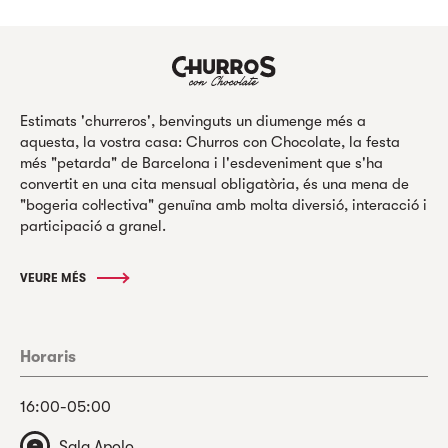
Estimats 'churreros', benvinguts un diumenge més a
aquesta, la vostra casa: Churros con Chocolate, la festa
més "petarda" de Barcelona i l'esdeveniment que s'ha
convertit en una cita mensual obligatòria, és una mena de
"bogeria col·lectiva" genuïna amb molta diversió, interacció i
participació a granel.
VEURE MÉS
Horaris
16:00-05:00
Sala Apolo