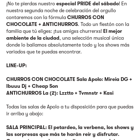
¡No te pierdas nuestro
especial PRIDE del sábado
! En
nuestra segunda noche de celebración del orgullo
contaremos con la fórmula
CHURROS CON
CHOCOLATE + ANTICHURROS
. Todo un fiestón con la
familia que tú eliges: ¡tus amigxs churrerxs!
El mejor
ambiente de la ciudad
, una selección musical única
donde lo bailamos absolutamente todo y los shows más
variados que te puedas encontrar.
LINE-UP:
CHURROS CON CHOCOLATE Sala Apolo: Mireia DG +
Ibuuu Dj + Cheap Son
ANTICHURROS La (2): Lzztto + Tvmnstr + Kasi
Todas las salas de Apolo a tu disposición para que puedas
ir arriba y abajo:
SALA PRINCIPAL: El petardeo, la verbena, los shows y
las sorpresas que más te harán reír y disfrutar.