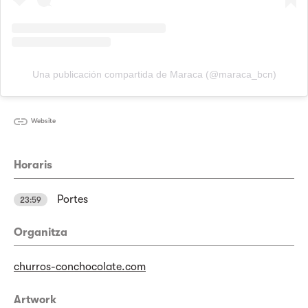
Una publicación compartida de Maraca (@maraca_bcn)
Website
Horaris
Portes
23:59
Organitza
churros-conchocolate.com
Artwork