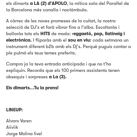
els dimarts
a LA (2) d'APOLO
, la mítica sala del Paral·lel de
la Barcelona més canalla i noctàmbula.
A càrrec de les noves promeses de la cuitat, la nostra
selecció de DJ's et farà vibrar fins a l'alba. Escoltaràs i
ballaràs tots els
HITS
de moda: r
eggaetó, pop, llatineig i
electrònica.
I fliparàs amb el
xou en viu:
cada setmana un
instrument diferent b2b amb els Dj's. Perquè puguis cantar a
ple pulmó els teus temes preferits.
Compra ja la teva entrada anticipada i que no t'ho
expliquin. Recorda que els 100 primers assistents tenen
obsequis i sorpreses
a La (3).
Els dimarts...Tu la prens!
LINEUP:
Alvaro Varen
Aiiviik
Jorge Molina live!