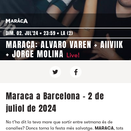
DIM. 02. JUL'24
23:59
LA (2)
MARACA: ALVARO VAREN + AIIVIIK
+ JORGE MOLINA
Live!
Maraca a Barcelona - 2 de
juliol de 2024
No t'ha dit la teva mare que sortir entre setmana és de
canalles? Doncs torna la festa més salvatge.
MARACA
, tots