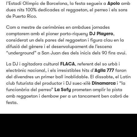
l’Estadi Olímpic de Barcelona, la festa segueix a
Apolo
amb
dues nits 100% dedicades al reggaeton, el perreo i els sons
de Puerto Rico.
Com a mestre de cerimònies en ambdues jornades
comptarem amb el pioner porto-riqueny
DJ Playero
,
considerat un dels pares del reggaeton i figura clau en la
difusió del gènere i el desenvolupament de l’escena
“underground” a San Juan des dels inicis dels 90 fins avui.
La DJ i agitadora cultural
FLACA
, referent del so urbà i
electrònic nacional, i els irresistibles hits d’
Agila 777
faran
del divendres un primer ball inoblidable. El dissabte, el Latin
club futurista del productor i DJ suec-xilè
Dinamarca
i “la
funcionària del perreo”
La Sofy
prometen omplir la pista
amb reggaeton i dembow per a un tancament ben cabró de
festa.