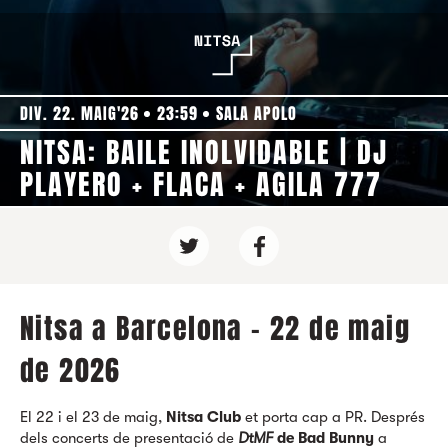
DIV. 22. MAIG'26
23:59
SALA APOLO
NITSA: BAILE INOLVIDABLE | DJ
PLAYERO + FLACA + AGILA 777
Nitsa a Barcelona - 22 de maig
de 2026
El 22 i el 23 de maig,
Nitsa Club
et porta cap a PR. Després
dels concerts de presentació de
DtMF
de Bad Bunny
a