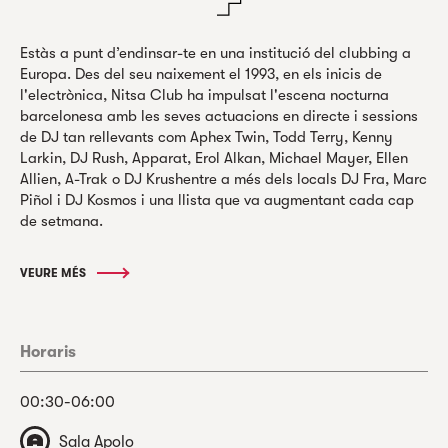
Estàs a punt d’endinsar-te en una institució del clubbing a
Europa. Des del seu naixement el 1993, en els inicis de
l'electrònica, Nitsa Club ha impulsat l'escena nocturna
barcelonesa amb les seves actuacions en directe i sessions
de DJ tan rellevants com Aphex Twin, Todd Terry, Kenny
Larkin, DJ Rush, Apparat, Erol Alkan, Michael Mayer, Ellen
Allien, A-Trak o DJ Krushentre a més dels locals DJ Fra, Marc
Piñol i DJ Kosmos i una llista que va augmentant cada cap
de setmana.
VEURE MÉS
Horaris
00:30-06:00
Sala Apolo