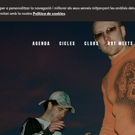
er a personalitzar la navegació i millorar els seus serveis mitjançant les anàlisis dels
rmitat amb la nostra
Política de cookies
.
AGENDA
CICLES
CLUBS
ART MEETS