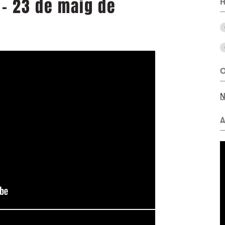
 - 23 de maig de
H
O
N
A