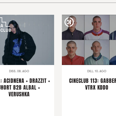
DISS. 08. AGO
DILL. 10. AGO
: ACIDNENA + DRAZZIT +
CINECLUB 113: GABBER
JHORT B2B ALBAL +
VTRX KDDO
VERUSHKA