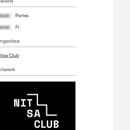
oraris
Portes
00:30
Fi
06:00
rganitza
itsa Club
rtwork