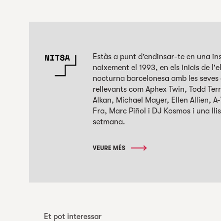
Estàs a punt d’endinsar-te en una ins
naixement el 1993, en els inicis de l'
nocturna barcelonesa amb les seves a
rellevants com Aphex Twin, Todd Terr
Alkan, Michael Mayer, Ellen Allien, A
Fra, Marc Piñol i DJ Kosmos i una l
setmana.
VEURE MÉS
Et pot interessar