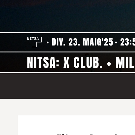
DIV. 23. MAIG'25
23:
NITSA: X CLUB. + MI