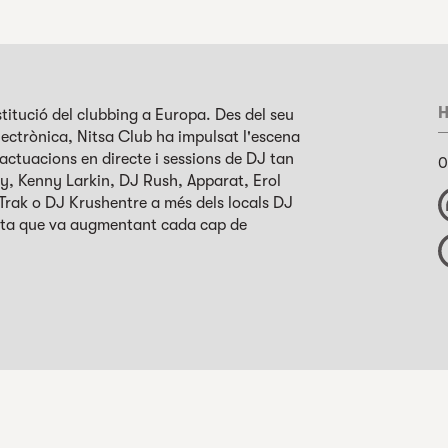
H
titució del clubbing a Europa. Des del seu
electrònica, Nitsa Club ha impulsat l'escena
ctuacions en directe i sessions de DJ tan
0
y, Kenny Larkin, DJ Rush, Apparat, Erol
-Trak o DJ Krushentre a més dels locals DJ
lista que va augmentant cada cap de