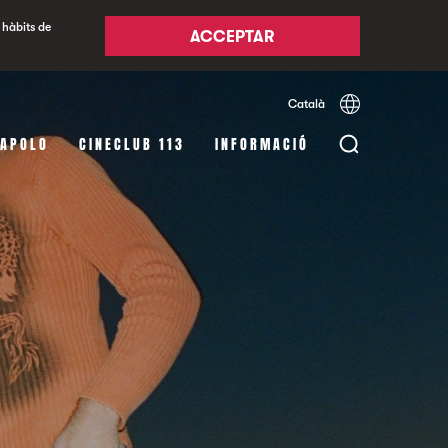
 hàbits de
ACCEPTAR
Català
Español
English
 APOLO
CINECLUB 113
INFORMACIÓ