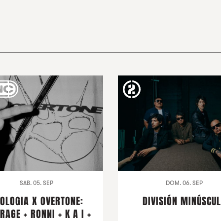
SAB. 05. SEP
DOM. 06. SEP
OLOGIA X OVERTONE:
DIVISIÓN MINÚSCU
RAGE + RONNI + K A I +