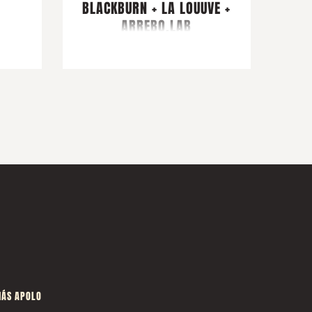
BLACKBURN + LA LOUUVE +
ARREBO.LAB
ÁS APOLO