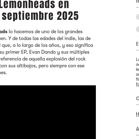
 Lemonheads en
H
e septiembre 2025
ads
lo hacemos de uno de los grandes
en. Y de todas las edades del indie, las de
E
 que, a lo largo de los años, y eso significa
su primer EP, Evan Dando y sus múltiples
eferencia de aquella explosión del rock
L
a
con sus altibajos, pero siempre con ese
l
nes.
a
f
f
O
H
A