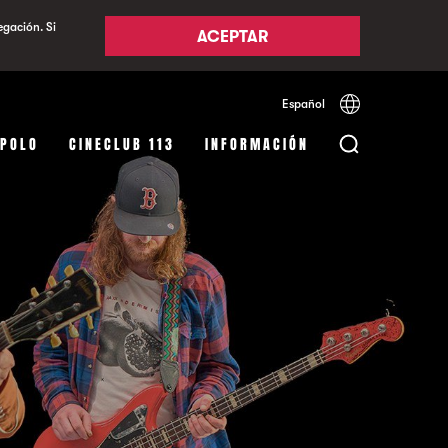
egación. Si
ACEPTAR
Español
Català
English
APOLO
CINECLUB 113
INFORMACIÓN