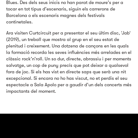
Blues. Des dels seus inicis no han parat de moure's per a
tocar en tot tipus d'escenaris, siguin els carrerons de
Barcelona o els escenaris magnes dels festivals
continetales.
Ara visiten Curtcircuit per a presentar el seu últim disc, ‘Jab‘
(2019), un treball que mostra al grup en el seu estat de
plenitud i creixement. Una dotzena de cançons en les quals
la formació recorda les seves influències més arrelades en el
clàssic rock'n'roll. Un so dur, directe, abrassiu i per moments
salvatge, un cop de puny precís que pot deixar a qualsevol
fora de joc. Si els has vist en directe saps que serà una nit
excepcional. Si encara no ho has viscut, no et perdis el seu
espectacle a Sala Apolo per a gaudir d'un dels concerts més
impactants del moment.