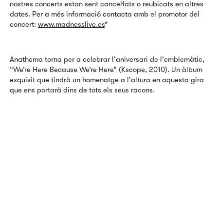
nostres concerts estan sent cancel·lats o reubicats en altres
dates. Per a més informació contacta amb el promotor del
concert:
www.madnesslive.es
*
Anathema torna per a celebrar l'aniversari de l'emblemàtic,
“We’re Here Because We’re Here” (Kscope, 2010). Un àlbum
exquisit que tindrà un homenatge a l'altura en aquesta gira
que ens portarà dins de tots els seus racons.