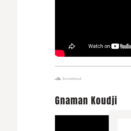
Soundcloud
Gnaman Koudji