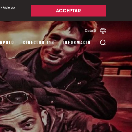
 hàbits de
ACCEPTAR
Català
Español
English
 APOLO
CINECLUB 113
INFORMACIÓ