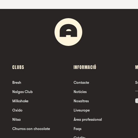
CLUBS
INFORMACIÓ
M
Bresh
Contacte
S
Nalgas Club
Notícies
Milkshake
Nosaltres
Oxido
Liveurope
Nitsa
Àrea professional
Churros con chocolate
Faqs