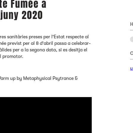
ite Fumée a
 juny 2020
H
s sanitàries preses per l'Estat respecte al
ée previst per al 8 d'abril passa a celebrar-
àlides per a la segona data, si es desitja el
O
l promotor.
u
Warm up by Metaphysical Psytrance &