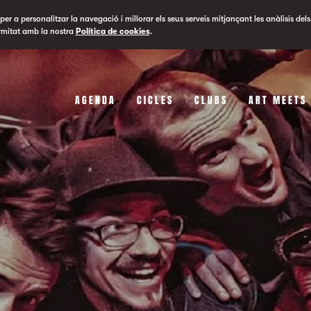
er a personalitzar la navegació i millorar els seus serveis mitjançant les anàlisis dels
rmitat amb la nostra
Política de cookies
.
AGENDA
CICLES
CLUBS
ART MEETS