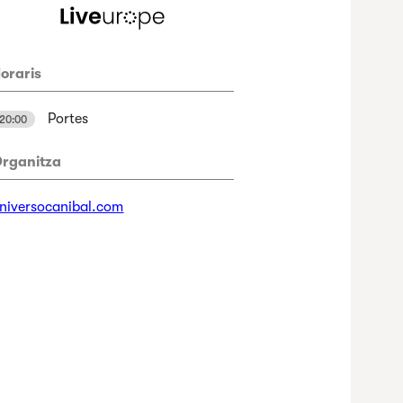
oraris
Portes
20:00
rganitza
niversocanibal.com