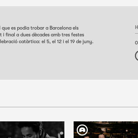
H
el que es podia trobar a Barcelona els
 i final a dues dècades amb tres festes
bració catàrtica: el 5, el 12 i el 19 de juny.
0