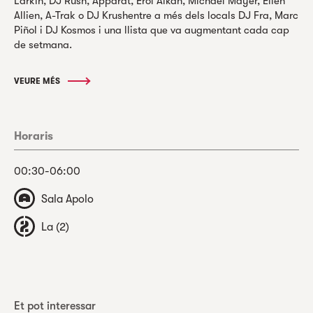
Larkin, DJ Rush, Apparat, Erol Alkan, Michael Mayer, Ellen
Allien, A-Trak o DJ Krushentre a més dels locals DJ Fra, Marc
Piñol i DJ Kosmos i una llista que va augmentant cada cap
de setmana.
VEURE MÉS
Horaris
00:30-06:00
Sala Apolo
La (2)
Et pot interessar