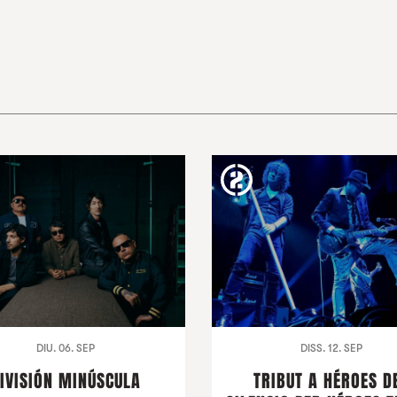
DIU. 06. SEP
DISS. 12. SEP
IVISIÓN MINÚSCULA
TRIBUT A HÉROES D