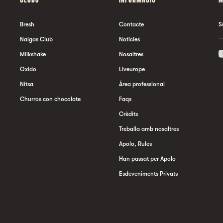
Bresh
Contacte
S
Nalgas Club
Notícies
Milkshake
Nosaltres
Oxido
Liveurope
Nitsa
Àrea professional
Churros con chocolate
Faqs
Crèdits
Treballa amb nosaltres
Apolo, Rules
Han passat per Apolo
Esdeveniments Privats