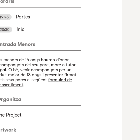
oraris
Portes
19:45
Inici
20:30
ntrada Menors
ls menors de 16 anys hauran d'anar
companyats del seu pare, mare o tutor
egal. O bé, venir acompanyats per un
dult major de 18 anys i presentar firmat
els seus pares el següent
formulari de
onsentiment
.
rganitza
he Project
rtwork