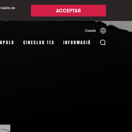
 hàbits de
ACCEPTAR
Català
Español
English
 APOLO
CINECLUB 113
INFORMACIÓ