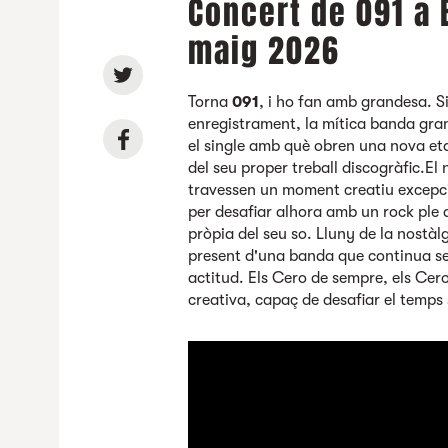
Concert de 091 a 
maig 2026
Torna
091
, i ho fan amb grandesa. S
enregistrament, la mítica banda gr
el single amb què obren una nova eta
del seu proper treball discogràfic.El
travessen un moment creatiu excepci
per desafiar alhora amb un rock ple 
pròpia del seu so. Lluny de la nostàlg
present d'una banda que continua sen
actitud. Els Cero de sempre, els Cer
creativa, capaç de desafiar el temps 