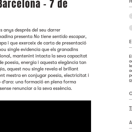
Barcelona - 7 de
H
is anys després del seu darrer
anadina presenta
No tiene sentido escapar
,
E
pa i que exerceix de carta de presentació
 nou single evidencia que els granadins
onal, mantenint intacta la seva capacitat
E
a
de poesia, energia i aquesta elegància tan
l
ia, aquest nou single revela el brillant
a
t mestra en conjugar poesia, electricitat i
p
c
o d'ara: una formació en plena forma
sense renunciar a la seva essència.
O
T
A