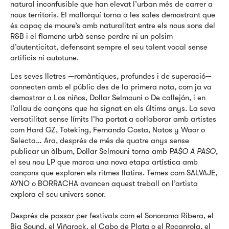
natural inconfusible que han elevat l’urban més de carrer a
nous territoris. El mallorquí torna a les sales demostrant que
és capaç de moure’s amb naturalitat entre els nous sons del
R&B i el flamenc urbà sense perdre ni un polsim
d’autenticitat, defensant sempre el seu talent vocal sense
artificis ni autotune.
Les seves lletres —romàntiques, profundes i de superació—
connecten amb el públic des de la primera nota, com ja va
demostrar a Los niños, Dollar Selmouni o De callejón, i en
l’allau de cançons que ha signat en els últims anys. La seva
versatilitat sense límits l'ha portat a col·laborar amb artistes
com Hard GZ, Toteking, Fernando Costa, Natos y Waor o
Selecta… Ara, després de més de quatre anys sense
publicar un àlbum, Dollar Selmouni torna amb
PA$O A PASO
,
el seu nou LP que marca una nova etapa artística amb
cançons que exploren els ritmes llatins. Temes com SALVAJE,
AYNO o BORRACHA avancen aquest treball on l’artista
explora el seu univers sonor.
Després de passar per festivals com el Sonorama Ribera, el
Big Sound, el Viñarock, el Cabo de Plata o el Rocanrola, el