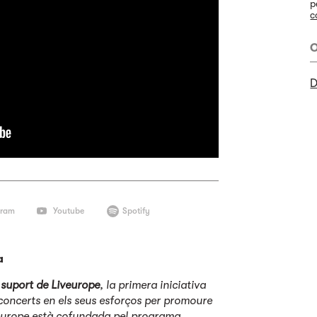
p
c
O
D
gram
Youtube
Spotify
a
suport de Liveurope
, la primera iniciativa
concerts en els seus esforços per promoure
veurope està cofundada pel programa