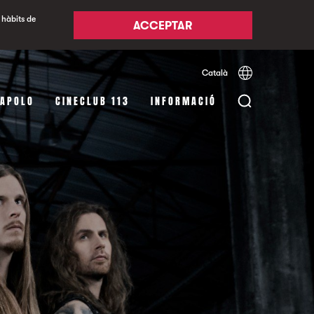
 hàbits de
ACCEPTAR
Català
Español
English
 APOLO
CINECLUB 113
INFORMACIÓ