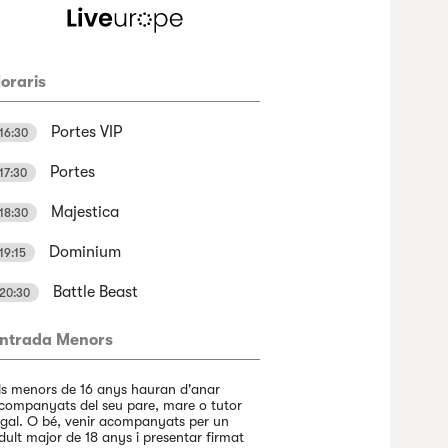
oraris
Portes VIP
16:30
Portes
17:30
Majestica
18:30
Dominium
19:15
Battle Beast
20:30
ntrada Menors
ls menors de 16 anys hauran d'anar
companyats del seu pare, mare o tutor
egal. O bé, venir acompanyats per un
dult major de 18 anys i presentar firmat