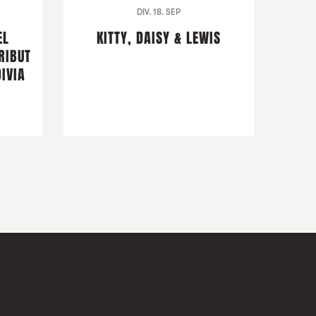
DIV. 18. SEP
EL
KITTY, DAISY & LEWIS
RIBUT
IVIA