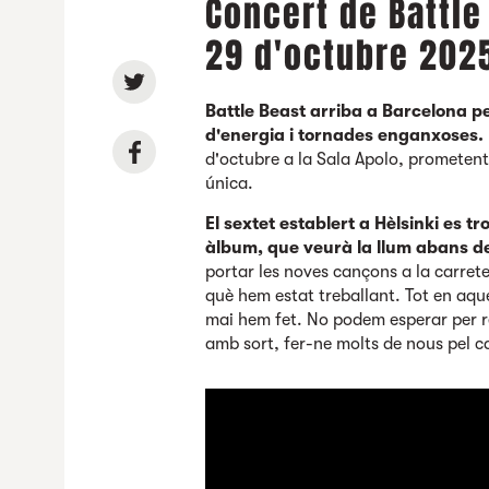
Concert de Battle
29 d'octubre 202
Battle Beast arriba a Barcelona pe
d'energia i tornades enganxoses.
d'octubre a la Sala Apolo, prometent
única.
El sextet establert a Hèlsinki es t
àlbum, que veurà la llum abans de l
portar les noves cançons a la carrete
què hem estat treballant. Tot en aque
mai hem fet. No podem esperar per re
amb sort, fer-ne molts de nous pel ca