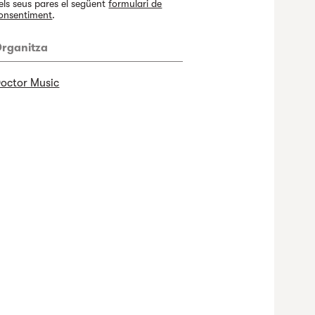
els seus pares el següent
formulari de
onsentiment
.
rganitza
octor Music