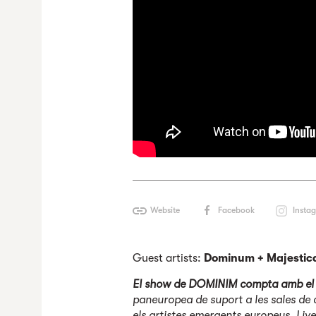
Website
Facebook
Insta
Guest artists:
Dominum + Majestic
El show de DOMINIM compta amb el 
paneuropea de suport a les sales de 
els artistes emergents europeus. Li