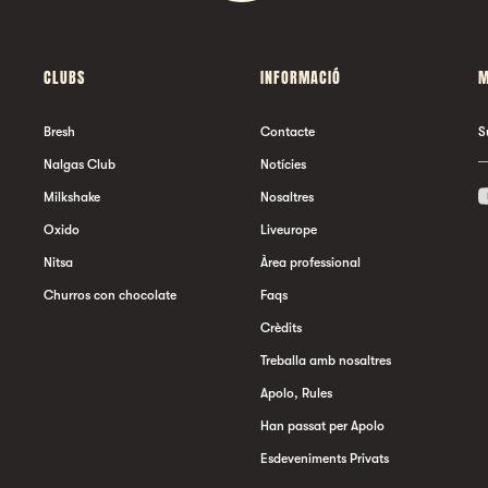
CLUBS
INFORMACIÓ
M
Bresh
Contacte
S
Nalgas Club
Notícies
Milkshake
Nosaltres
Oxido
Liveurope
Nitsa
Àrea professional
Churros con chocolate
Faqs
Crèdits
Treballa amb nosaltres
Apolo, Rules
Han passat per Apolo
Esdeveniments Privats