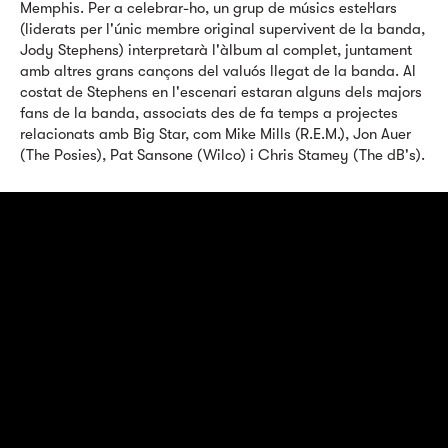
Memphis. Per a celebrar-ho, un grup de músics estel·lars
(liderats per l'únic membre original supervivent de la banda,
Jody Stephens) interpretarà l'àlbum al complet, juntament
amb altres grans cançons del valuós llegat de la banda. Al
costat de Stephens en l'escenari estaran alguns dels majors
fans de la banda, associats des de fa temps a projectes
relacionats amb Big Star, com Mike Mills (R.E.M.), Jon Auer
(The Posies), Pat Sansone (Wilco) i Chris Stamey (The dB's).