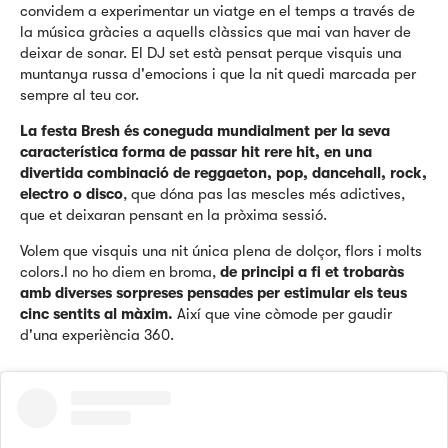
convidem a experimentar un viatge en el temps a través de
la música gràcies a aquells clàssics que mai van haver de
deixar de sonar. El DJ set està pensat perque visquis una
muntanya russa d'emocions i que la nit quedi marcada per
sempre al teu cor.
La festa Bresh és coneguda mundialment per la seva
característica forma de passar hit rere hit, en una
divertida combinació de reggaeton, pop, dancehall, rock,
electro o disco
, que dóna pas las mescles més adictives,
que et deixaran pensant en la pròxima sessió.
Volem que visquis una nit única plena de dolçor, flors i molts
colors.I no ho diem en broma,
de principi a fi et trobaràs
amb diverses sorpreses pensades per estimular els teus
cinc sentits al màxim.
Així que vine còmode per gaudir
d'una experiència 360.