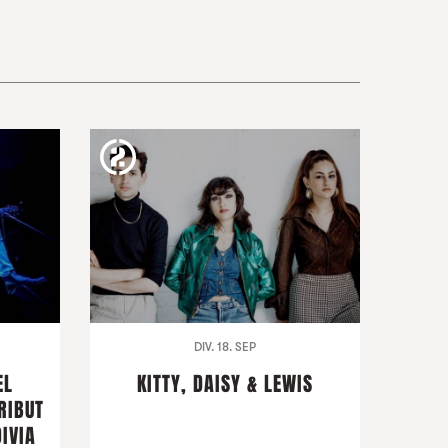
DIV. 18. SEP
EL
KITTY, DAISY & LEWIS
RIBUT
IVIA