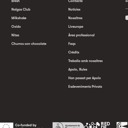
Bresh
Contacte
S
Nalgas Club
Notícies
Milkshake
Nosaltres
Oxido
Liveurope
Nitsa
Àrea professional
Churros con chocolate
Faqs
Crèdits
Treballa amb nosaltres
Apolo, Rules
Han passat per Apolo
Esdeveniments Privats