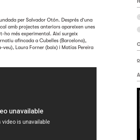
H
 fundada per Salvador Otón. Després d’una
ical amb projectes anteriors apareixen unes
t-ho més experimental. Així surgeix
rnatiu afincada a Cubelles (Barcelona),
O
veu), Laura Forner (baix) i Matías Pereira
c
A