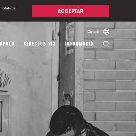
 hàbits de
ACCEPTAR
Català
Español
English
 APOLO
CINECLUB 113
INFORMACIÓ