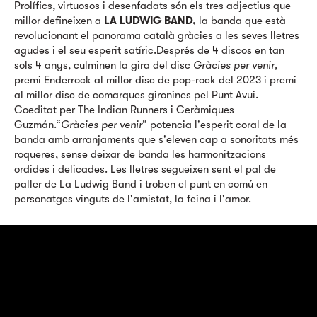
Prolífics, virtuosos i desenfadats són els tres adjectius que
millor defineixen a
LA LUDWIG BAND,
la banda que està
revolucionant el panorama català gràcies a les seves lletres
agudes i el seu esperit satíric.Després de 4 discos en tan
sols 4 anys, culminen la gira del disc
Gràcies per venir
,
premi Enderrock al millor disc de pop-rock del 2023 i premi
al millor disc de comarques gironines pel Punt Avui.
Coeditat per The Indian Runners i Ceràmiques
Guzmán.“
Gràcies per venir
” potencia l'esperit coral de la
banda amb arranjaments que s'eleven cap a sonoritats més
roqueres, sense deixar de banda les harmonitzacions
ordides i delicades. Les lletres segueixen sent el pal de
paller de La Ludwig Band i troben el punt en comú en
personatges vinguts de l'amistat, la feina i l'amor.