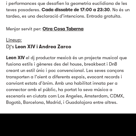
i performances que desafien la geometria euclidiana de les
teves posaderes.
Cada dissabte de 17:00 a 23:30
. No és un
tardeo, es una declaració d'intencions. Entrada gratuïta.
Menjar servit per:
Otra Cosa Taberna
Lineup:
Dj's
Leon XIV i Andrea Zarco
Leon XIV
el dj productor mexicà és un projecte musical que
fusiona estils i gèneres des del house, breakbeat i DnB
creant un estil únic i poc convencional. Les seves cançons
transporten a l'oient a diferents espais, evocant records i
canviant estats d'ànim. Amb una habilitat innata per a
connectar amb el públic, ha portat la seva música a
escenaris en ciutats com Los Angeles, Amsterdam, CDMX,
Bogotà, Barcelona, Madrid, i Guadalajara entre altres.