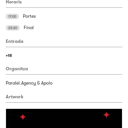
Horaris
Portes
17:00
Final
23:30
Entrada
+18
Organitza
Paralel.Agency & Apolo
Artwork