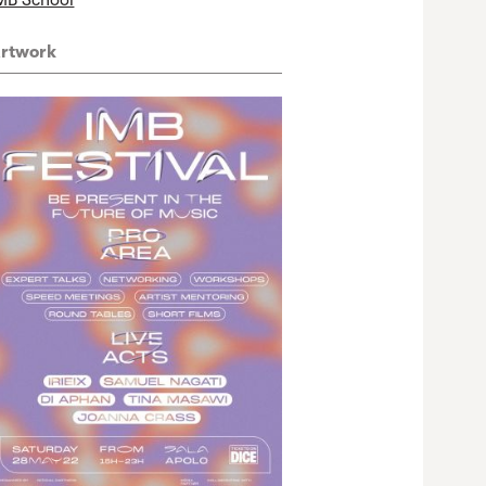
MB School
rtwork