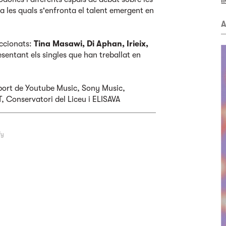
I
a les quals s'enfronta el talent emergent en
A
eccionats:
Tina Masawi, Di Aphan, Irieix,
esentant els singles que han treballat en
port de Youtube Music, Sony Music,
 Conservatori del Liceu i ELISAVA
fy