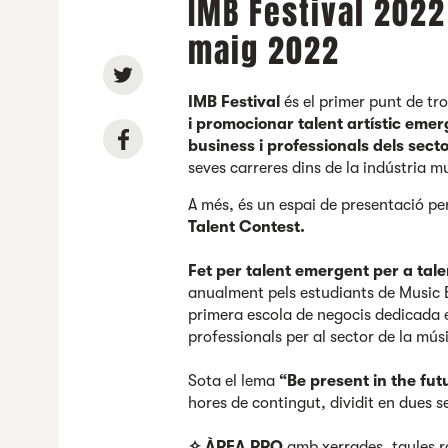
IMB Festival 2022
maig 2022
IMB Festival
és el primer punt de t
i promocionar talent artístic emer
business i professionals dels sect
seves carreres dins de la indústria m
A més, és un espai de presentació pe
Talent Contest.
Fet per talent emergent per a tal
anualment pels estudiants de Music
primera escola de negocis dedicada 
professionals per al sector de la mú
Sota el lema
“Be present in the fut
hores de contingut, dividit en dues s
✧ ÀREA PRO
amb xerrades, taules r