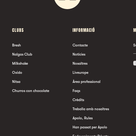
CLUBS
INFORMACIÓ
M
Bresh
Contacte
S
Nalgas Club
Notícies
Milkshake
Nosaltres
Oxido
Liveurope
Nitsa
Àrea professional
Churros con chocolate
Faqs
Crèdits
Treballa amb nosaltres
Apolo, Rules
Han passat per Apolo