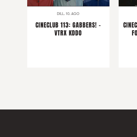
DILL. 10. AGO
CINECLUB 113: GABBERS! -
CINEC
VTRX KDDO
F