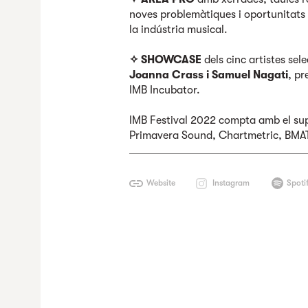
noves problemàtiques i oportunitats 
la indústria musical.
✧ SHOWCASE
dels cinc artistes sel
Joanna Crass i Samuel Nagati
, pr
IMB Incubator.
IMB Festival 2022 compta amb el su
Primavera Sound, Chartmetric, BMAT,
Website
Instagram
Spoti