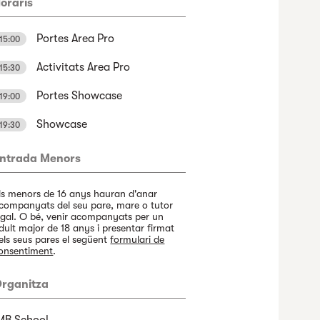
oraris
Portes Area Pro
15:00
Activitats Area Pro
15:30
Portes Showcase
19:00
Showcase
19:30
ntrada Menors
ls menors de 16 anys hauran d'anar
companyats del seu pare, mare o tutor
egal. O bé, venir acompanyats per un
dult major de 18 anys i presentar firmat
els seus pares el següent
formulari de
onsentiment
.
rganitza