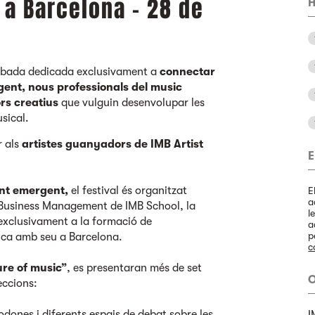
 a Barcelona - 28 de
H
robada dedicada exclusivament a
connectar
gent, nous professionals del music
ors creatius
que vulguin desenvolupar les
usical.
r als
artistes guanyadors de IMB Artist
E
ent emergent,
el festival és organitzat
E
a
 Business Management de IMB School, la
l
exclusivament a la formació de
a
p
sica amb seu a Barcelona.
c
ure of music”
, es presentaran més de set
O
eccions:
odones i diferents espais de debat sobre les