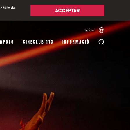
 hàbits de
ACCEPTAR
Català
Español
English
 APOLO
CINECLUB 113
INFORMACIÓ