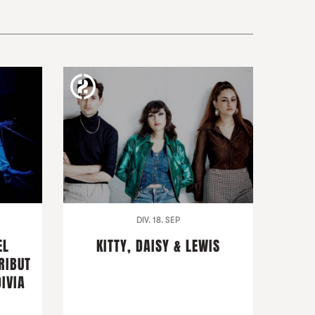
DIV. 18. SEP
EL
KITTY, DAISY & LEWIS
RIBUT
IVIA