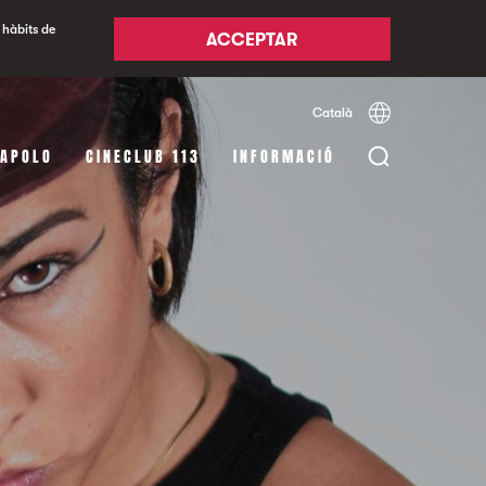
 hàbits de
ACCEPTAR
Català
Español
English
 APOLO
CINECLUB 113
INFORMACIÓ