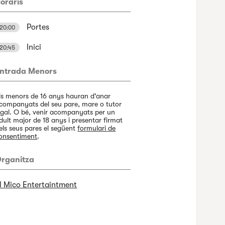
oraris
Portes
20:00
Inici
20:45
ntrada Menors
ls menors de 16 anys hauran d'anar
companyats del seu pare, mare o tutor
egal. O bé, venir acompanyats per un
dult major de 18 anys i presentar firmat
els seus pares el següent
formulari de
onsentiment
.
rganitza
l Mico Entertaintment