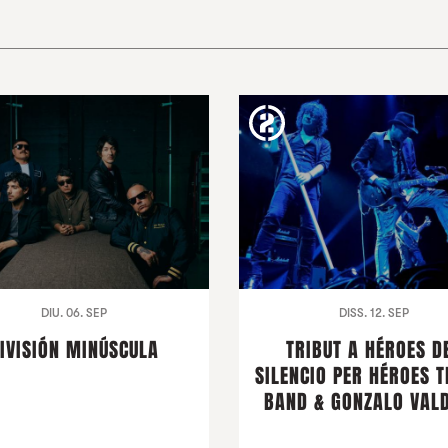
DIU. 06. SEP
DISS. 12. SEP
IVISIÓN MINÚSCULA
TRIBUT A HÉROES D
SILENCIO PER HÉROES T
BAND & GONZALO VALD