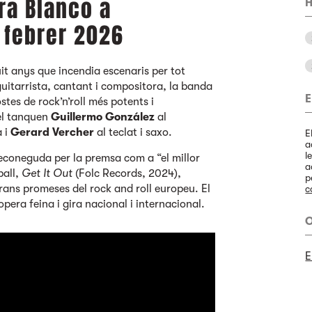
ra Blanco a
H
 febrer 2026
it anys que incendia escenaris per tot
uitarrista, cantant i compositora, la banda
E
tes de rock’n’roll més potents i
el tanquen
Guillermo González
al
a i
Gerard Vercher
al teclat i saxo.
E
a
l
reconeguda per la premsa com a “el millor
a
ball,
Get It Out
(Folc Records, 2024),
p
grans promeses del rock and roll europeu. El
c
opera feina i gira nacional i internacional.
O
E