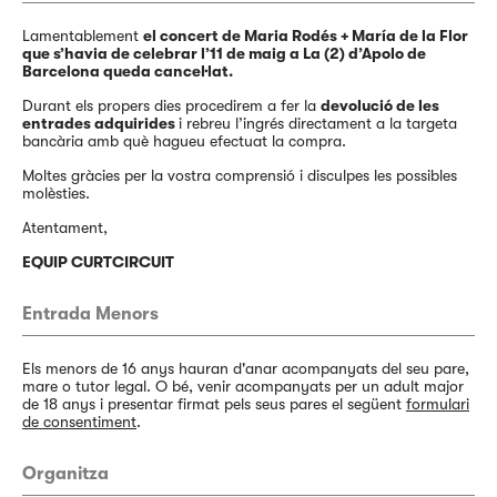
Lamentablement
el concert de Maria Rodés + María de la Flor
que s’havia de celebrar l’11 de maig a La (2) d’Apolo de
Barcelona queda cancel·lat.
Durant els propers dies procedirem a fer la
devolució de les
entrades adquirides
i rebreu l’ingrés directament a la targeta
bancària amb què hagueu efectuat la compra.
Moltes gràcies per la vostra comprensió i disculpes les possibles
molèsties.
Atentament,
EQUIP CURTCIRCUIT
Entrada Menors
Els menors de 16 anys hauran d'anar acompanyats del seu pare,
mare o tutor legal. O bé, venir acompanyats per un adult major
de 18 anys i presentar firmat pels seus pares el següent
formulari
de consentiment
.
Organitza