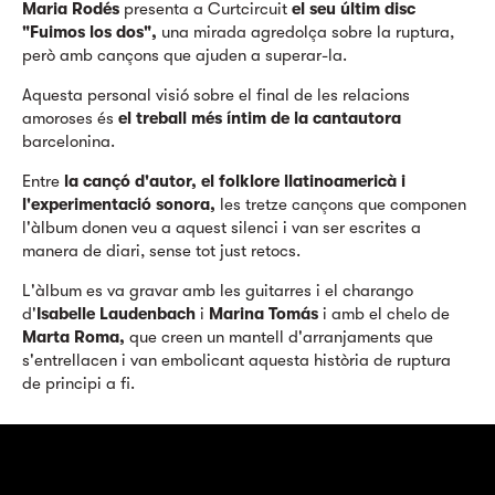
Maria Rodés
presenta a Curtcircuit
el seu últim disc
"Fuimos los dos",
una mirada agredolça sobre la ruptura,
però amb cançons que ajuden a superar-la.
Aquesta personal visió sobre el final de les relacions
amoroses és
el treball més íntim de la cantautora
barcelonina.
Entre
la cançó d'autor, el folklore llatinoamericà i
l'experimentació sonora,
les tretze cançons que componen
l'àlbum donen veu a aquest silenci i van ser escrites a
manera de diari, sense tot just retocs.
L'àlbum es va gravar amb les guitarres i el charango
d'
Isabelle Laudenbach
i
Marina Tomás
i amb el chelo de
Marta Roma,
que creen un mantell d'arranjaments que
s'entrellacen i van embolicant aquesta història de ruptura
de principi a fi.