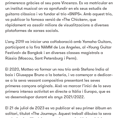
primerenca gràcies al seu pare Vincenzo. Es va matricular en
un institut musical on va aprofundir en els seus estudis de
guitarra clàssica i va fundar el trio «SNIPS». Amb aquest trio,
va publicar la famosa versió de «The Chicken», que
ràpidament va assolir milions de visualitzacions a diverses
plataformes de xarxes socials.
L’any 2019 va iniciar una col·laboració amb Yamaha Guitars,
participant a la fira NAMM de Los Angeles, al «Young Guitar
Festival» de Bangkok i en diverses classes magistrals a
Rússia (Moscou, Sant Petersburg i Perm).
El 2020, Matteo va formar un nou trio amb Stefano India al
baix i Giuseppe Bruno a la bateria, i va començar a dedicar-
se a la seva vessant compositiva presentant les seves
primeres cançons originals. Això va marcar l’inici de la seva
primera intensa activitat en directe a Itàlia i Europa, que es
va desenvolupar durant els anys 2021/2022.
El 21 de juliol de 2023 es va publicar el seu primer àlbum en
solitari, titulat «The Journey». Aquest treball dibuixa la seva