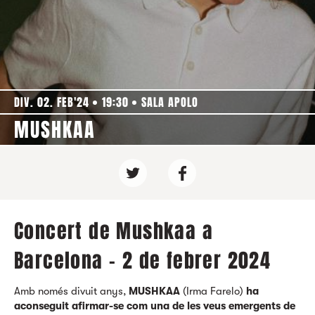
DIV. 02. FEB'24
19:30
SALA APOLO
MUSHKAA
Concert de Mushkaa a
Barcelona - 2 de febrer 2024
Amb només divuit anys,
MUSHKAA
(Irma Farelo)
ha
aconseguit afirmar-se com una de les veus emergents de