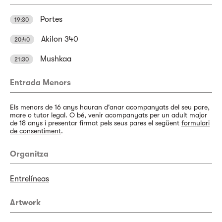
Portes
19:30
Akilon 340
20:40
Mushkaa
21:30
Entrada Menors
Els menors de 16 anys hauran d'anar acompanyats del seu pare,
mare o tutor legal. O bé, venir acompanyats per un adult major
de 18 anys i presentar firmat pels seus pares el següent
formulari
de consentiment
.
Organitza
Entrelíneas
Artwork