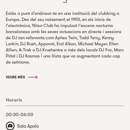
Estàs a punt d’endinsar-te en una institució del clubbing a
Europa. Des del seu naixement el 1993, en els inicis de
l'electrònica, Nitsa Club ha impulsat l'escena nocturna
barcelonesa amb les seves actuacions en directe i sessions
de DJ tan rellevants com Aphex Twin, Todd Terry, Kenny
Larkin, DJ Rush, Apparat, Erol Alkan, Michael Mayer, Ellen
Allien, A-Trak o DJ Krushentre a més dels locals DJ Fra, Marc
Piñol i DJ Kosmos i una llista que va augmentant cada cap
de setmana.
VEURE MÉS
Horaris
00:30-06:00
Sala Apolo