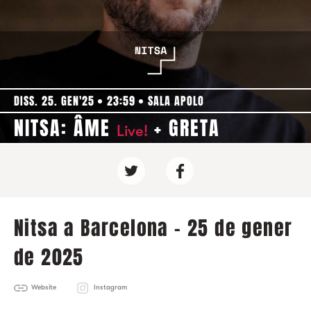
DISS. 25. GEN'25
23:59
SALA APOLO
NITSA: ÂME
+ GRETA
Live!
Nitsa a Barcelona - 25 de gener
de 2025
Website
Instagram