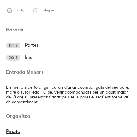
Spotify
Instagram
Horaris
Portes
19:45
Inici
20:15
Entrada Menors
Els menors de 16 anys hauran d'anar acompanyats del seu pare,
mare o tutor legal. O bé, venir acompanyats per un adult major
de 18 anys i presentar firmat pels seus pares el següent
formulari
de consentiment
.
Organitza
Piñata