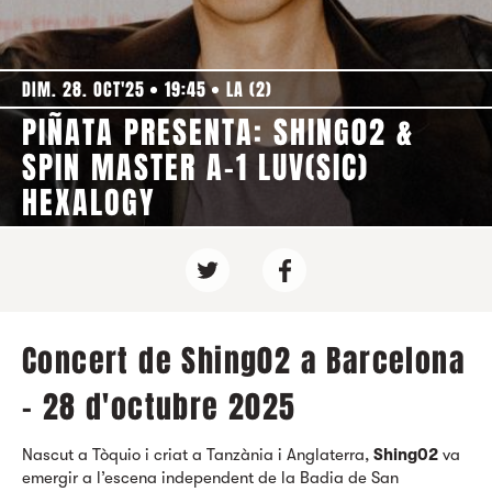
DIM. 28. OCT'25
19:45
LA (2)
PIÑATA PRESENTA: SHING02 &
SPIN MASTER A-1 LUV(SIC)
HEXALOGY
Concert de Shing02 a Barcelona
- 28 d'octubre 2025
Nascut a Tòquio i criat a Tanzània i Anglaterra,
Shing02
va
emergir a l’escena independent de la Badia de San