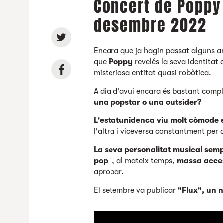
Concert de Poppy 
desembre 2022
Encara que ja hagin passat alguns an
que
Poppy
revelés la seva identitat
misteriosa entitat quasi robòtica.
A dia d'avui encara és bastant comp
una popstar o una outsider?
L'estatunidenca viu molt còmode 
l'altra i viceversa constantment per 
L
a seva personalitat musical sem
pop
i, al mateix temps,
massa acces
apropar.
El setembre va publicar
"Flux", un n