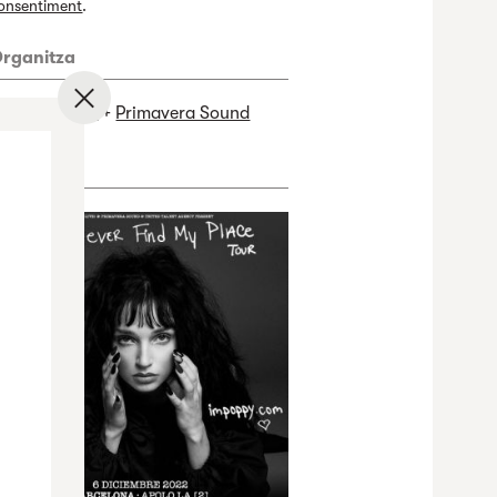
onsentiment
.
rganitza
✕
adness Live!
+
Primavera Sound
rtwork