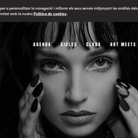
er a personalitzar la navegació i millorar els seus serveis mitjançant les anàlisis dels
rmitat amb la nostra
Política de cookies
.
AGENDA
CICLES
CLUBS
ART MEETS