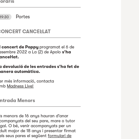
oraris
Portes
19:30
CONCERT CANCEL·LAT
l concert de Poppy
programat el 6 de
esembre 2022 a La (2) de Apolo
s'ha
ancel·lat.
a devolució de les entrades s'ha fet de
anera automàtica.
er més informació, contacta
amb
Madness Live!
ntrada Menors
ls menors de 16 anys hauran d'anar
companyats del seu pare, mare o tutor
egal. O bé, venir acompanyats per un
dult major de 18 anys i presentar firmat
els seus pares el següent
formulari de