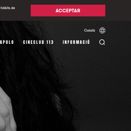
 hàbits de
ACCEPTAR
Català
Español
English
 APOLO
CINECLUB 113
INFORMACIÓ