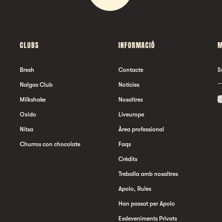
CLUBS
INFORMACIÓ
M
Bresh
Contacte
S
Nalgas Club
Notícies
Milkshake
Nosaltres
Oxido
Liveurope
Nitsa
Àrea professional
Churros con chocolate
Faqs
Crèdits
Treballa amb nosaltres
Apolo, Rules
Han passat per Apolo
Esdeveniments Privats