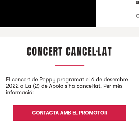
c
O
M
A
CONCERT CANCEL·LAT
El concert de Poppy programat el 6 de desembre
2022 a La (2) de Apolo s'ha cancel·lat. Per més
informació:
CONTACTA AMB EL PROMOTOR
ube
Facebook