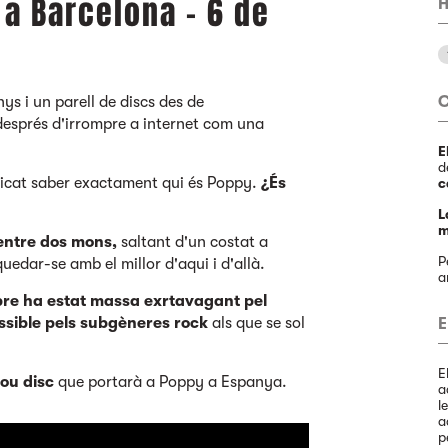
a Barcelona - 6 de
H
ys i un parell de discs des de
 després d'irrompre a internet com una
E
d
licat saber exactament qui és Poppy.
¿És
c
L
m
entre dos mons,
saltant d'un costat a
P
quedar-se amb el millor d'aqui i d'allà.
pre ha estat massa exrtavagant pel
sible pels subgèneres rock
als que se sol
E
E
ou disc
que portarà a Poppy a Espanya.
a
l
a
p