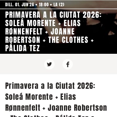
DILL. 01. JUN'26
18:00
LA (2)
PRIMAVERA A LA CIUTAT 2026:
SOLEÁ MORENTE + ELIAS
RØNNENFELT + JOANNE
ROBERTSON + THE CLOTHES +
PÁLIDA TEZ
Primavera a la Ciutat 2026:
Soleá Morente + Elias
Rønnenfelt + Joanne Robertson