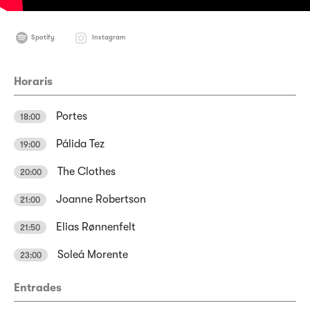
Spotify
Instagram
Horaris
Portes
18:00
Pálida Tez
19:00
The Clothes
20:00
Joanne Robertson
21:00
Elias Rønnenfelt
21:50
Soleá Morente
23:00
Entrades