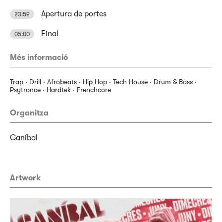
Apertura de portes
23:59
Final
05:00
Més informació
Trap · Drill · Afrobeats · Hip Hop · Tech House · Drum & Bass ·
Psytrance · Hardtek · Frenchcore
Organitza
Caníbal
Artwork