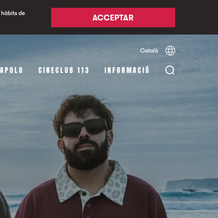
 hàbits de
ACCEPTAR
Català
Español
English
 APOLO
CINECLUB 113
INFORMACIÓ