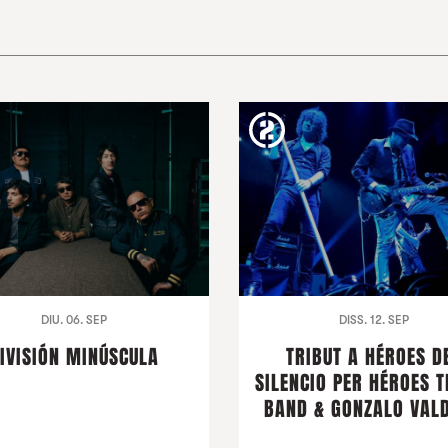
DIU. 06. SEP
DISS. 12. SEP
IVISIÓN MINÚSCULA
TRIBUT A HÉROES D
SILENCIO PER HÉROES T
BAND & GONZALO VALD