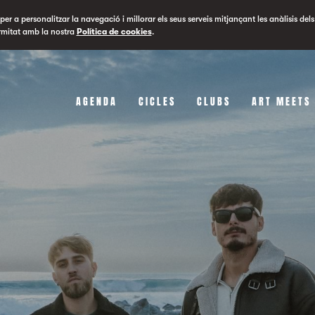
er a personalitzar la navegació i millorar els seus serveis mitjançant les anàlisis dels
rmitat amb la nostra
Política de cookies
.
AGENDA
CICLES
CLUBS
ART MEETS