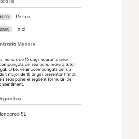
oraris
Portes
19:00
Inici
20:00
ntrada Menors
ls menors de 16 anys hauran d'anar
companyats del seu pare, mare o tutor
egal. O bé, venir acompanyats per un
dult major de 18 anys i presentar firmat
els seus pares el següent
formulari de
onsentiment
.
rganitza
onoprod SL