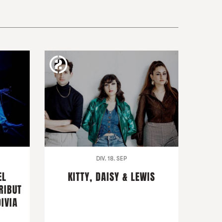
DIV. 18. SEP
EL
KITTY, DAISY & LEWIS
RIBUT
IVIA