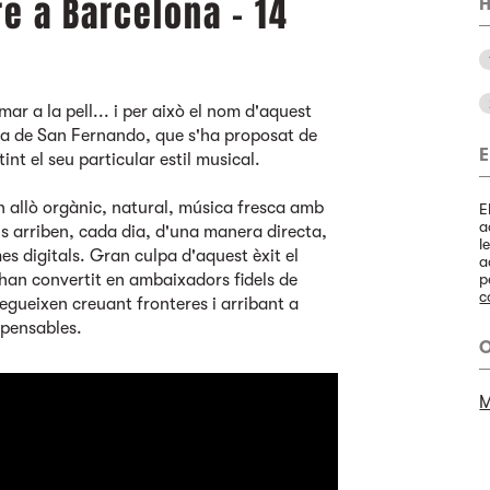
re a Barcelona - 14
H
 mar a la pell... i per això el nom d'aquest
Illa de San Fernando, que s'ha proposat de
E
t el seu particular estil musical.
en allò orgànic, natural, música fresca amb
E
a
s arriben, cada dia, d'una manera directa,
l
es digitals. Gran culpa d'aquest èxit el
a
s'han convertit en ambaixadors fidels de
p
c
segueixen creuant fronteres i arribant a
mpensables.
O
M