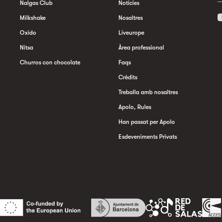
Nalgas Club
Notícies
Milkshake
Nosaltres
Oxido
Liveurope
Nitsa
Àrea professional
Churros con chocolate
Faqs
Crèdits
Treballa amb nosaltres
Apolo, Rules
Han passat per Apolo
Esdeveniments Privats