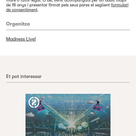
mare o tutor legal. O bé, venir acompanyats per un adult major
de 18 anys i presentar firmat pels seus pares el següent
formulari
de consentiment
.
Organitza
Madness Live!
Et pot interessar