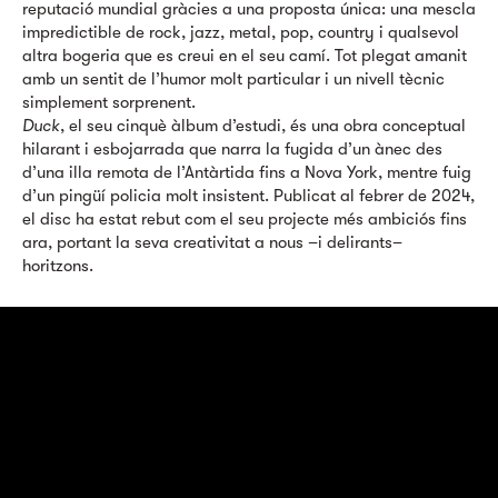
reputació mundial gràcies a una proposta única: una mescla
impredictible de rock, jazz, metal, pop, country i qualsevol
altra bogeria que es creui en el seu camí. Tot plegat amanit
amb un sentit de l’humor molt particular i un nivell tècnic
simplement sorprenent.
Duck
, el seu cinquè àlbum d’estudi, és una obra conceptual
hilarant i esbojarrada que narra la fugida d’un ànec des
d’una illa remota de l’Antàrtida fins a Nova York, mentre fuig
d’un pingüí policia molt insistent. Publicat al febrer de 2024,
el disc ha estat rebut com el seu projecte més ambiciós fins
ara, portant la seva creativitat a nous –i delirants–
horitzons.