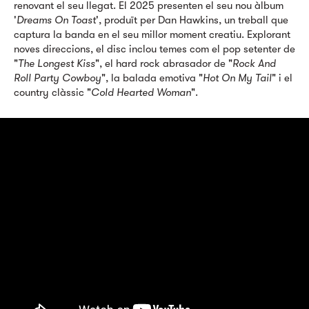
renovant el seu llegat. El 2025 presenten el seu nou àlbum
'
Dreams On Toast
', produït per Dan Hawkins, un treball que
captura la banda en el seu millor moment creatiu. Explorant
noves direccions, el disc inclou temes com el pop setenter de
"
The Longest Kiss
", el hard rock abrasador de "
Rock And
Roll Party Cowboy
", la balada emotiva "
Hot On My Tail
" i el
country clàssic "
Cold Hearted Woman
".